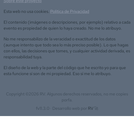
Sobre este proyecto
Esta web no usa cookies.
Política de Privacidad
El contenido (imágenes o descripciones, por ejemplo) relativo a cada
evento es propiedad de quien lo haya creado. No me lo atribuyo.
No me responsabilizo de la veracidad o exactitud de los datos
(aunque intento que todo sea lo más preciso posible). Lo que hagas
con ellos, las decisiones que tomes, y cualquier actividad derivada, es
responsabilidad tuya.
El diseño de la web y la parte del código que he escrito yo para que
esta funcione sí son de mi propiedad. Eso sí me lo atribuyo.
Copyright ©
2026
RV. Algunos derechos reservados, no me copies
porfa.
fv11.3.0 ·
Desarrollo web por
RV
🚀