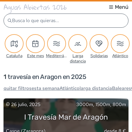
Aguas Abiertas 2026
Menú
Busca lo que quieras...
Cataluña
Este mes
Mediterráneo
Larga
Solidarias
Atlántico
distancia
1
travesía
en Aragon en 2025
quitar filtros
esta semana
Atlántico
larga distancia
Baleares
26 julio, 2025
3000m, 1500m, 800m
I Travesía Mar de Aragón
Caspe
(
Zaragoza
)
desde 8 €