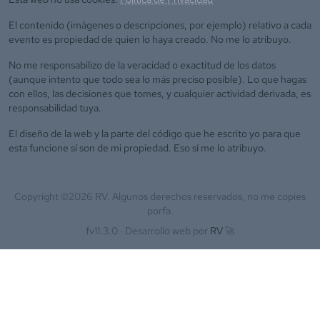
El contenido (imágenes o descripciones, por ejemplo) relativo a cada
evento es propiedad de quien lo haya creado. No me lo atribuyo.
No me responsabilizo de la veracidad o exactitud de los datos
(aunque intento que todo sea lo más preciso posible). Lo que hagas
con ellos, las decisiones que tomes, y cualquier actividad derivada, es
responsabilidad tuya.
El diseño de la web y la parte del código que he escrito yo para que
esta funcione sí son de mi propiedad. Eso sí me lo atribuyo.
Copyright ©
2026
RV. Algunos derechos reservados, no me copies
porfa.
fv11.3.0 ·
Desarrollo web por
RV
🚀