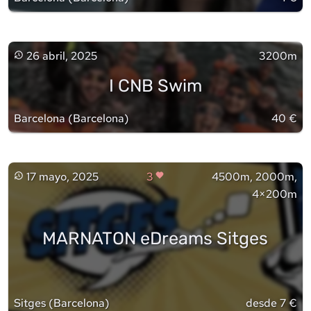
26 abril, 2025
3200m
I CNB Swim
Barcelona
(
Barcelona
)
40 €
17 mayo, 2025
3
4500m, 2000m,
4×200m
MARNATON eDreams Sitges
Sitges
(
Barcelona
)
desde 7 €