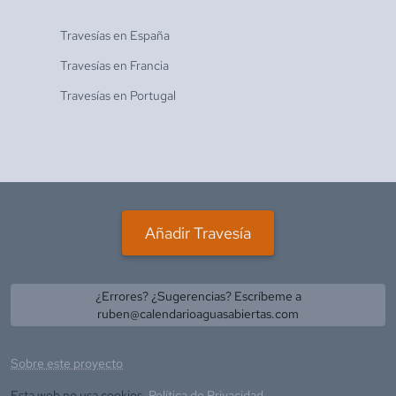
Travesías en
España
Travesías en
Francia
Travesías en
Portugal
Añadir Travesía
¿Errores? ¿Sugerencias? Escríbeme a
ruben@calendarioaguasabiertas.com
Sobre este proyecto
Esta web no usa cookies.
Política de Privacidad