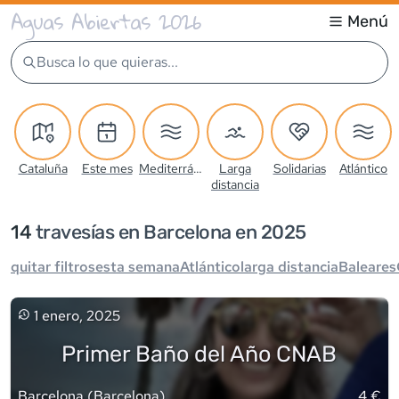
Aguas Abiertas 2026
Menú
Busca lo que quieras...
Cataluña
Este mes
Mediterráneo
Larga
Solidarias
Atlántico
distancia
14
travesía
s
en Barcelona en 2025
quitar filtros
esta semana
Atlántico
larga distancia
Baleares
1 enero, 2025
Primer Baño del Año CNAB
Barcelona
(
Barcelona
)
4 €