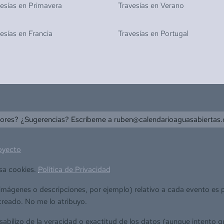
vesías en
Primavera
Travesías en
Verano
vesías en
Francia
Travesías en
Portugal
rores? ¿Sugerencias? Escríbeme a
ruben@calendarioaguasabiertas
oyecto
sa cookies.
Política de Privacidad
(imágenes o descripciones, por ejemplo) relativo a cada evento es
creado. No me lo atribuyo.
bilizo de la veracidad o exactitud de los datos (aunque intento q