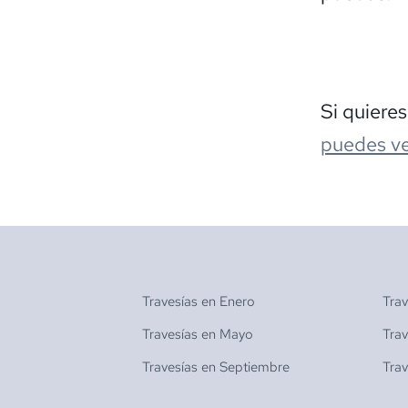
Si quiere
puedes ve
Travesías en
Enero
Tra
Travesías en
Mayo
Tra
Travesías en
Septiembre
Tra