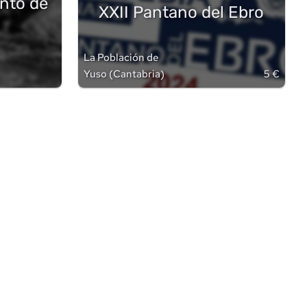
nto de
XXII Pantano del Ebro
La Población de
Yuso
(
Cantabria
)
5 €