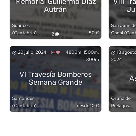
Memorial Guillermo Díaz
VIII T
Autrán
Ju
Suances
San Juan de
(
Cantabria
)
50 €
Canal
(
Cant
2
20 julio, 2024
14
4800m, 1500m,
18 agosto
300m
2024
VI Travesía Bomberos
A
Semana Grande
Santander
Oruña de
(
Cantabria
)
desde 10 €
Piélagos
(
Cantabria
)