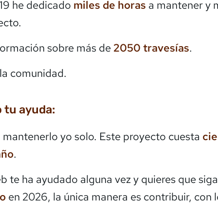
19 he dedicado
miles de horas
a mantener y 
ecto.
formación sobre más de
2050
travesías
.
la comunidad.
 tu ayuda:
mantenerlo yo solo. Este proyecto cuesta
ci
año
.
eb te ha ayudado alguna vez y quieres que siga
do
en 2026, la única manera es contribuir, con 