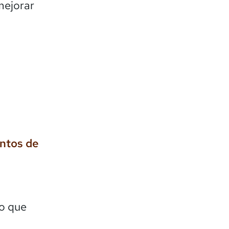
mejorar
entos de
lo que