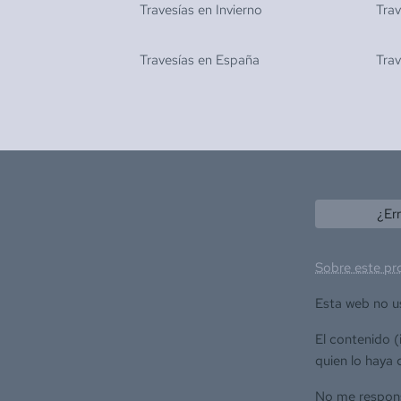
Travesías en
Invierno
Tra
Travesías en
España
Tra
¿Er
Sobre este pr
Esta web no u
El contenido 
quien lo haya 
No me responsa