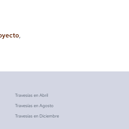
royecto
,
Travesías en
Abril
Travesías en
Agosto
Travesías en
Diciembre