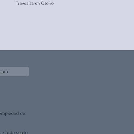
Travesías en
Otoño
.com
 propiedad de
ue todo sea lo