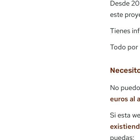
Desde 20
este proy
Tienes in
Todo por 
Necesito
No puedo 
euros al 
Si esta w
existien
puedas: