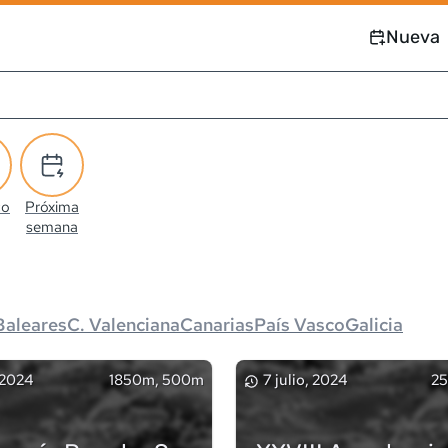
Nueva
co
Próxima
semana
Baleares
C. Valenciana
Canarias
País Vasco
Galicia
 2024
1850m, 500m
7 julio, 2024
2