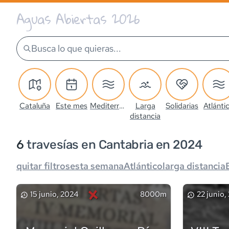
Aguas Abiertas 2026
Busca lo que quieras...
Cataluña
Este mes
Mediterráneo
Larga
Solidarias
Atlánti
distancia
6
travesía
s
en Cantabria en 2024
quitar filtros
esta semana
Atlántico
larga distancia
×
15 junio, 2024
8000m
22 junio,