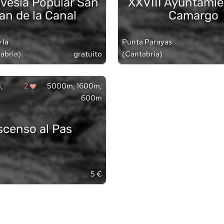
ravesía Popular San
XXVIII Ayuntamie
an de la Canal
Camargo
 la
Punta Parayas
abria
)
gratuito
(
Cantabria
)
,
2
5000m, 1600m,
600m
scenso al Pas
5 €