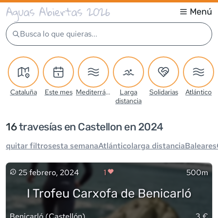
Aguas Abiertas 2026
Menú
Busca lo que quieras...
Cataluña
Este mes
Mediterráneo
Larga
Solidarias
Atlántico
distancia
16
travesía
s
en Castellon en 2024
quitar filtros
esta semana
Atlántico
larga distancia
Baleares
25 febrero, 2024
1
500m
I Trofeu Carxofa de Benicarló
Benicarló
(
Castellón
)
3 €