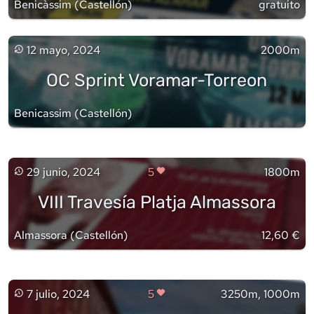
Benicàssim
(
Castellón
)
gratuito
12 mayo, 2024
2000m
OC Sprint Voramar-Torreon
Benicassim
(
Castellón
)
29 junio, 2024
5
1800m
VIII Travesía Platja Almassora
Almassora
(
Castellón
)
12,60 €
7 julio, 2024
5
3250m, 1000m