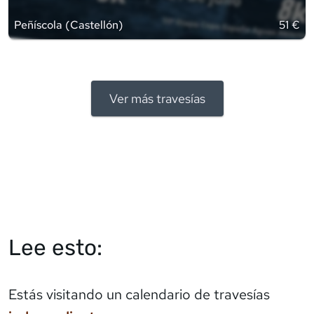
Peñíscola
(
Castellón
)
51 €
Ver más travesías
Lee esto:
Estás visitando un calendario de travesías