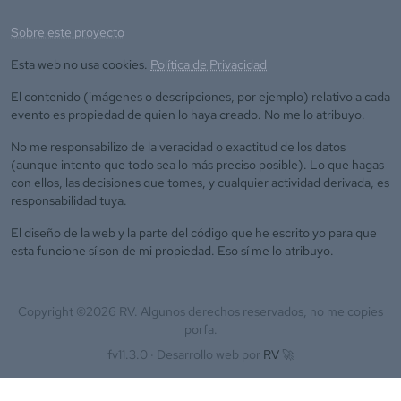
Sobre este proyecto
Esta web no usa cookies.
Política de Privacidad
El contenido (imágenes o descripciones, por ejemplo) relativo a cada
evento es propiedad de quien lo haya creado. No me lo atribuyo.
No me responsabilizo de la veracidad o exactitud de los datos
(aunque intento que todo sea lo más preciso posible). Lo que hagas
con ellos, las decisiones que tomes, y cualquier actividad derivada, es
responsabilidad tuya.
El diseño de la web y la parte del código que he escrito yo para que
esta funcione sí son de mi propiedad. Eso sí me lo atribuyo.
Copyright ©
2026
RV. Algunos derechos reservados, no me copies
porfa.
fv11.3.0 ·
Desarrollo web por
RV
🚀