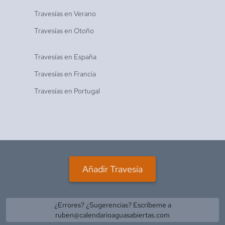
Travesías en
Verano
Travesías en
Otoño
Travesías en
España
Travesías en
Francia
Travesías en
Portugal
Añadir Travesía
¿Errores? ¿Sugerencias? Escríbeme a
ruben@calendarioaguasabiertas.com