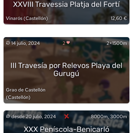
XXVIII Travessia Platja del Fortí
Vinarós
(
Castellón
)
12,60 €
14 julio, 2024
2
2×1500m
III Travesía por Relevos Playa del
Gurugú
Grao de Castellón
(
Castellón
)
×
desde
20 julio, 2024
8000m, 3000m
XXX Peníscola-Benicarló