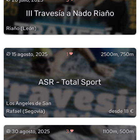
III Travesía a Nado Riaño
Riaño
(
León
)
15 agosto, 2025
1
2500m, 750m
ASR - Total Sport
Los Angeles de San
Rafael
(
Segovia
)
desde 18 €
30 agosto, 2025
3
1100m, 500m