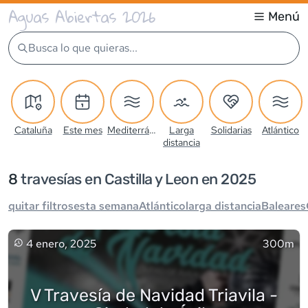
Aguas Abiertas 2026
Menú
Busca lo que quieras...
Cataluña
Este mes
Mediterráneo
Larga
Solidarias
Atlántico
distancia
8
travesía
s
en Castilla y Leon en 2025
quitar filtros
esta semana
Atlántico
larga distancia
Baleares
4 enero, 2025
300m
V Travesía de Navidad Triavila -