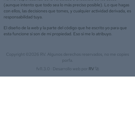
(aunque intento que todo sea lo más preciso posible). Lo que hagas
con ellos, las decisiones que tomes, y cualquier actividad derivada, es
responsabilidad tuya.
El diseño de la web y la parte del código que he escrito yo para que
esta funcione sí son de mi propiedad. Eso sí me lo atribuyo.
Copyright ©
2026
RV. Algunos derechos reservados, no me copies
porfa.
fv11.3.0 ·
Desarrollo web por
RV
🚀