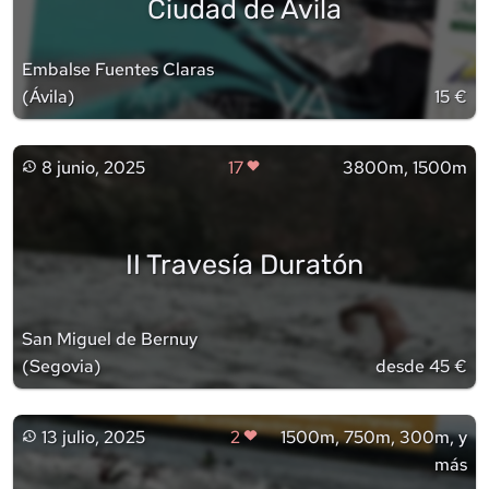
Ciudad de Ávila
Embalse Fuentes Claras
(
Ávila
)
15 €
8 junio, 2025
17
3800m, 1500m
II Travesía Duratón
San Miguel de Bernuy
(
Segovia
)
desde 45 €
13 julio, 2025
2
1500m, 750m, 300m, y
más