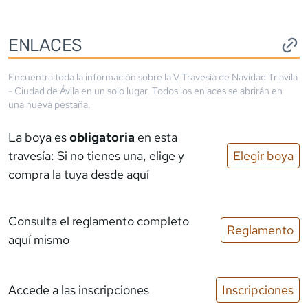
ENLACES
Encuentra toda la información sobre la
V Travesía de Navidad Triavila
- Ciudad de Ávila
en un solo lugar. Todos los enlaces se abrirán en
una nueva pestaña.
La boya es
obligatoria
en esta
travesía: Si no tienes una, elige y
Elegir boya
compra la tuya desde aquí
Consulta el reglamento completo
Reglamento
aquí mismo
Accede a las inscripciones
Inscripciones