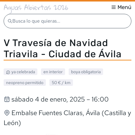
Aguas Abiertas 2026
Menú
Busca lo que quieras...
V Travesía de Navidad
Triavila - Ciudad de Ávila
ya celebrada
en interior
boya obligatoria
neopreno
permitido
50 €
/ km
sábado 4 de enero, 2025
– 16:00
Embalse Fuentes Claras
, Ávila (Castilla y
León)