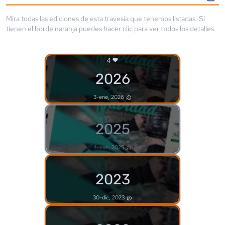
Mira todas las ediciones de esta travesía que tenemos listadas. Si
tienen el borde
naranja
puedes hacer clic para ver todos los detalles.
4
2026
3-ene, 2026
2025
4-ene, 2025
2023
30-dic, 2023