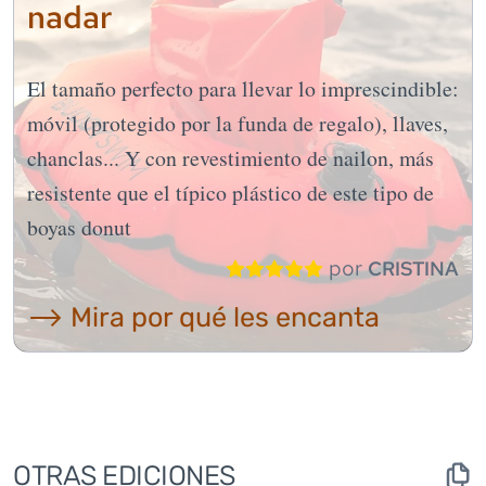
nadar
El tamaño perfecto para llevar lo imprescindible:
móvil (protegido por la funda de regalo), llaves,
chanclas... Y con revestimiento de nailon, más
resistente que el típico plástico de este tipo de
boyas donut
por
CRISTINA
⟶ Mira por qué les encanta
OTRAS EDICIONES