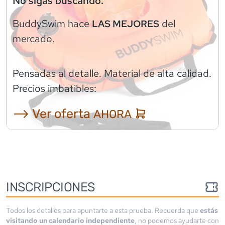
No sigas buscando:
BuddySwim
hace
del
LAS MEJORES
mercado.
Pensadas al detalle. Material de alta calidad.
Precios imbatibles:
⟶ Ver oferta
AHORA
INSCRIPCIONES
Todos los detalles para apuntarte a esta prueba. Recuerda que
estás
visitando un calendario independiente
, no podemos ayudarte con