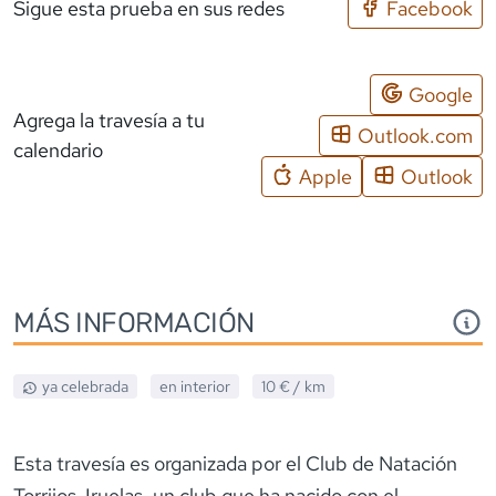
Sigue esta prueba en sus redes
Facebook
Google
Agrega la travesía a tu
Outlook.com
calendario
Apple
Outlook
MÁS INFORMACIÓN
ya celebrada
en interior
10 €
/ km
Esta travesía es organizada por el Club de Natación
Torrijos-Iruelas, un club que ha nacido con el