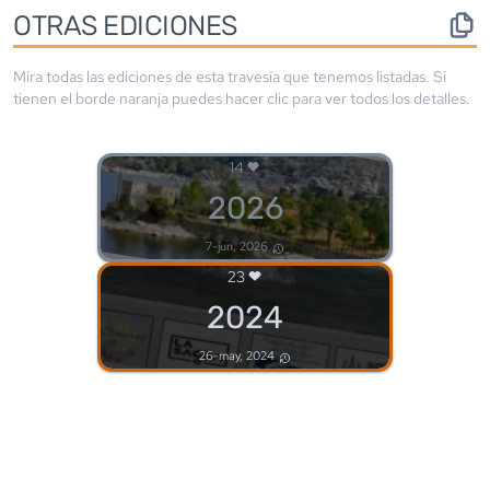
OTRAS EDICIONES
Mira todas las ediciones de esta travesía que tenemos listadas. Si
tienen el borde
naranja
puedes hacer clic para ver todos los detalles.
14
2026
7-jun, 2026
23
2024
26-may, 2024