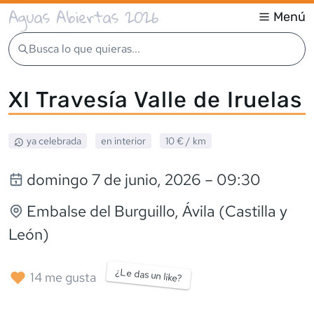
Aguas Abiertas 2026
Menú
Busca lo que quieras...
XI Travesía Valle de Iruelas
ya celebrada
en interior
10 €
/ km
domingo 7 de junio, 2026
– 09:30
Embalse del Burguillo
, Ávila (Castilla y
León)
¿Le das un like?
14
me gusta