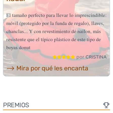
El tamaño perfecto para llevar lo imprescindible:
móvil (protegido por la funda de regalo), llaves,
chanclas... Y con revestimiento de nailon, más
resistente que el típico plástico de este tipo de
boyas donut
por
CRISTINA
⟶ Mira por qué les encanta
PREMIOS