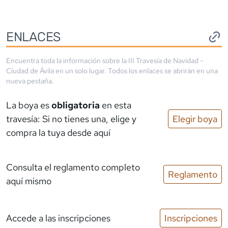
ENLACES
Encuentra toda la información sobre la
III Travesía de Navidad -
Ciudad de Ávila
en un solo lugar. Todos los enlaces se abrirán en una
nueva pestaña.
La boya es
obligatoria
en esta
travesía: Si no tienes una, elige y
Elegir boya
compra la tuya desde aquí
Consulta el reglamento completo
Reglamento
aquí mismo
Accede a las inscripciones
Inscripciones