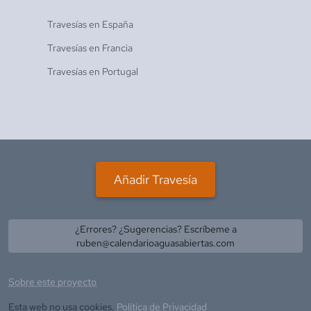
Travesías en
España
Travesías en
Francia
Travesías en
Portugal
Añadir Travesía
¿Errores? ¿Sugerencias? Escríbeme a
ruben@calendarioaguasabiertas.com
Sobre este proyecto
Esta web no usa cookies.
Política de Privacidad