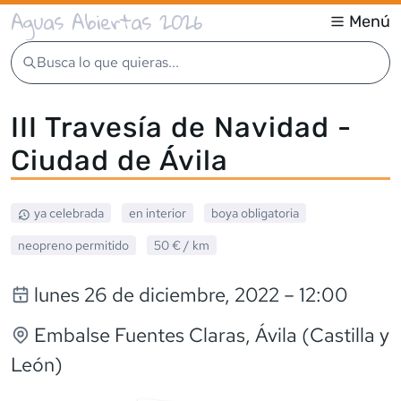
Aguas Abiertas 2026
Menú
Busca lo que quieras...
III Travesía de Navidad -
Ciudad de Ávila
ya celebrada
en interior
boya obligatoria
neopreno
permitido
50 €
/ km
lunes 26 de diciembre, 2022
– 12:00
Embalse Fuentes Claras
, Ávila (Castilla y
León)