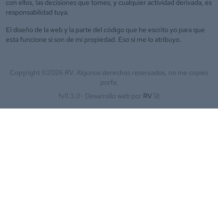
con ellos, las decisiones que tomes, y cualquier actividad derivada, es
responsabilidad tuya.
El diseño de la web y la parte del código que he escrito yo para que
esta funcione sí son de mi propiedad. Eso sí me lo atribuyo.
Copyright ©
2026
RV. Algunos derechos reservados, no me copies
porfa.
fv11.3.0 ·
Desarrollo web por
RV
🚀