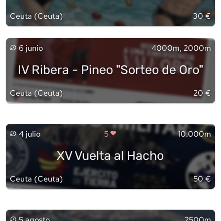
Ceuta
(
Ceuta
)
30 €
6 junio
4000m, 2000m
IV Ribera - Pineo "Sorteo de Oro"
Ceuta
(
Ceuta
)
20 €
4 julio
5
10.000m
XV Vuelta al Hacho
Ceuta
(
Ceuta
)
50 €
5 agosto
2500m