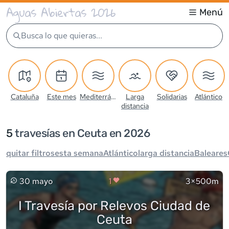
Aguas Abiertas 2026
Menú
Busca lo que quieras...
Cataluña
Este mes
Mediterráneo
Larga
Solidarias
Atlántico
distancia
5
travesía
s
en Ceuta en 2026
quitar filtros
esta semana
Atlántico
larga distancia
Baleares
30 mayo
1
3×500m
I Travesía por Relevos Ciudad de
Ceuta