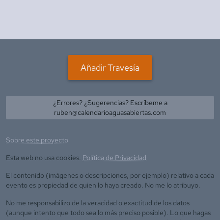
Añadir Travesía
¿Errores? ¿Sugerencias? Escríbeme a
ruben@calendarioaguasabiertas.com
Sobre este proyecto
Esta web no usa cookies.
Política de Privacidad
El contenido (imágenes o descripciones, por ejemplo) relativo a cada
evento es propiedad de quien lo haya creado. No me lo atribuyo.
No me responsabilizo de la veracidad o exactitud de los datos
(aunque intento que todo sea lo más preciso posible). Lo que hagas