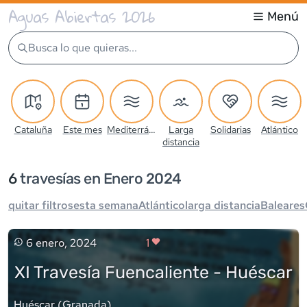
Aguas Abiertas 2026
Menú
Busca lo que quieras...
Cataluña
Este mes
Mediterráneo
Larga
Solidarias
Atlántico
distancia
6
travesía
s
en Enero 2024
quitar filtros
esta semana
Atlántico
larga distancia
Baleares
6 enero, 2024
1
XI Travesía Fuencaliente - Huéscar
Huéscar
(
Granada
)