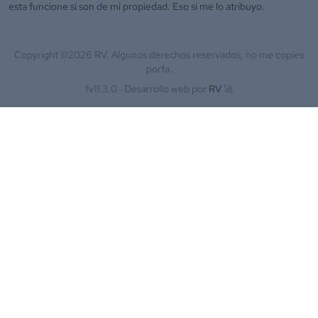
esta funcione sí son de mi propiedad. Eso sí me lo atribuyo.
Copyright ©
2026
RV. Algunos derechos reservados, no me copies
porfa.
fv11.3.0 ·
Desarrollo web por
RV
🚀