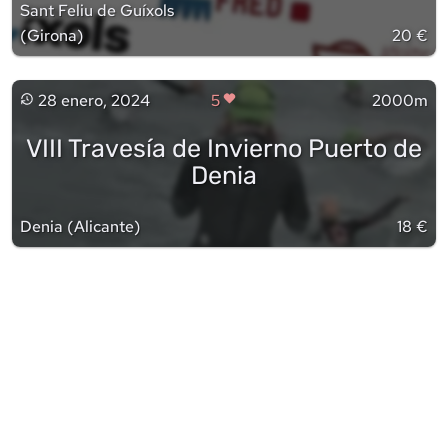
Sant Feliu de Guíxols
(
Girona
)
20 €
28 enero, 2024
5
2000m
VIII Travesía de Invierno Puerto de
Denia
Denia
(
Alicante
)
18 €