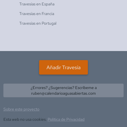
Travesías en
España
Travesías en
Francia
Travesías en
Portugal
Añadir Travesía
¿Errores? ¿Sugerencias? Escríbeme a
ruben@calendarioaguasabiertas.com
Sobre este proyecto
Esta web no usa cookies.
Política de Privacidad