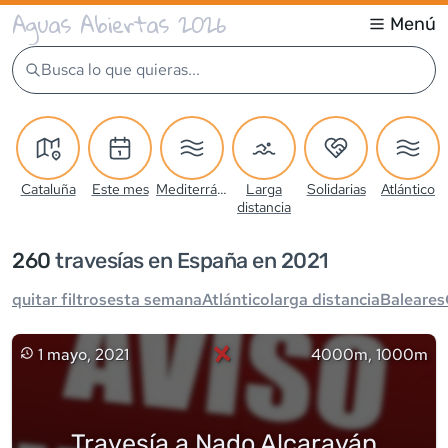
Aguas Abiertas 2026
Menú
Busca lo que quieras...
Cataluña
Este mes
Mediterráneo
Larga
Solidarias
Atlántico
distancia
260
travesía
s
en España en 2021
quitar filtros
esta semana
Atlántico
larga distancia
Baleares
×
1 mayo, 2021
4000m, 1000m
Travesía a Nado Alcaraván