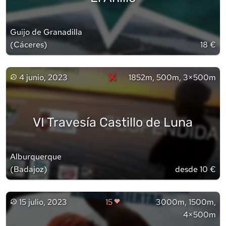
Guijo de Granadilla
(
Cáceres
)
18 €
×
4 junio, 2023
1852m, 500m, 3×500m
VI Travesía Castillo de Luna
Alburquerque
(
Badajoz
)
desde 10 €
15 julio, 2023
15
3000m, 1500m,
4×500m