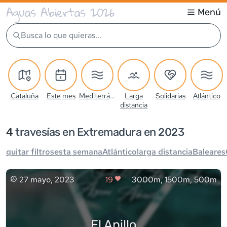
Aguas Abiertas 2026
Menú
Busca lo que quieras...
Cataluña
Este mes
Mediterráneo
Larga
Solidarias
Atlántico
distancia
4
travesía
s
en Extremadura en 2023
quitar filtros
esta semana
Atlántico
larga distancia
Baleares
27 mayo, 2023
19
3000m, 1500m, 500m
El Anillo