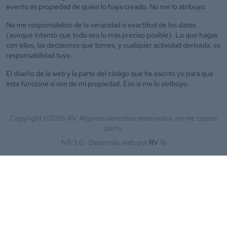
evento es propiedad de quien lo haya creado. No me lo atribuyo.
No me responsabilizo de la veracidad o exactitud de los datos
(aunque intento que todo sea lo más preciso posible). Lo que hagas
con ellos, las decisiones que tomes, y cualquier actividad derivada, es
responsabilidad tuya.
El diseño de la web y la parte del código que he escrito yo para que
esta funcione sí son de mi propiedad. Eso sí me lo atribuyo.
Copyright ©
2026
RV. Algunos derechos reservados, no me copies
porfa.
fv11.3.0 ·
Desarrollo web por
RV
🚀