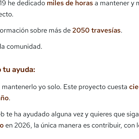
19 he dedicado
miles de horas
a mantener y 
ecto.
formación sobre más de
2050
travesías
.
la comunidad.
 tu ayuda:
mantenerlo yo solo. Este proyecto cuesta
ci
año
.
eb te ha ayudado alguna vez y quieres que siga
do
en 2026, la única manera es contribuir, con 