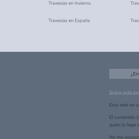
Travesías en
Invierno
Tra
Travesías en
España
Tra
¿Er
Sobre este pr
Esta web no u
El contenido 
quien lo haya 
No me responsa