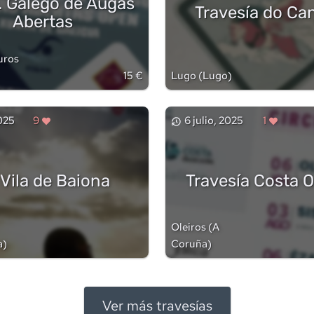
. Galego de Augas
Travesía do Ca
Abertas
uros
15 €
Lugo
(
Lugo
)
2025
9
6 julio, 2025
1
Vila de Baiona
Travesía Costa O
Oleiros
(
A
a
)
Coruña
)
Ver más travesías