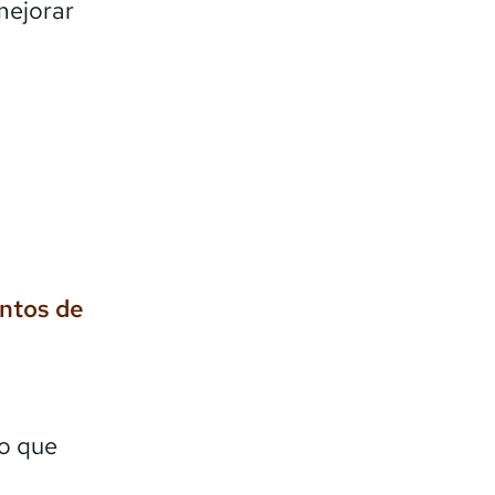
mejorar
entos de
lo que