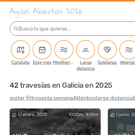
Aguas Abiertas 2026
Busca lo que quieras...
Cataluña
Este mes
Mediterráneo
Larga
Solidarias
Atlánti
distancia
42
travesía
s
en Galicia en 2025
quitar filtros
esta semana
Atlántico
larga distancia
12 enero, 2025
1000m, 400m
1 junio, 