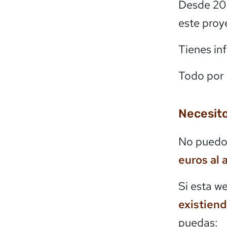
Desde 20
este proy
Tienes in
Todo por 
Necesito
No puedo 
euros al 
Si esta w
existien
puedas: