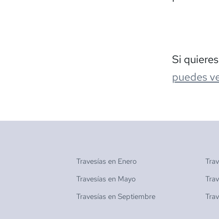
Si quiere
puedes ve
Travesías en
Enero
Tra
Travesías en
Mayo
Tra
Travesías en
Septiembre
Tra