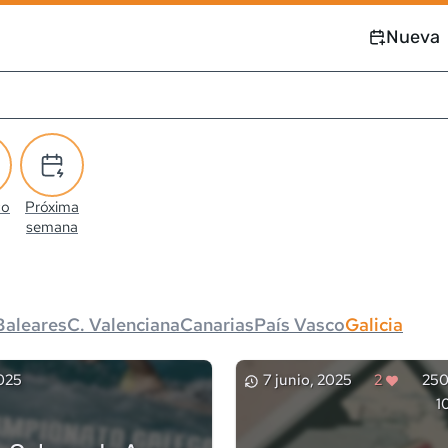
Nueva
co
Próxima
semana
Baleares
C. Valenciana
Canarias
País Vasco
Galicia
2025
7 junio, 2025
2
250
1