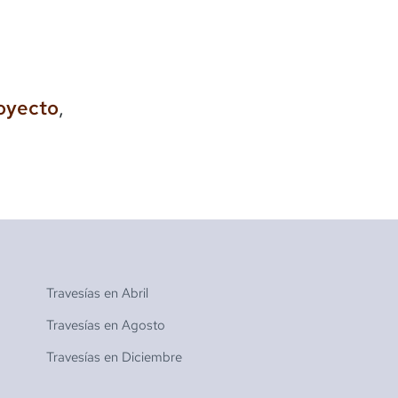
royecto
,
Travesías en
Abril
Travesías en
Agosto
Travesías en
Diciembre