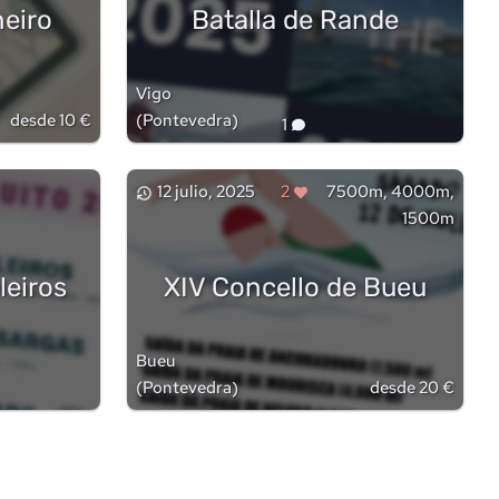
neiro
Batalla de Rande
Vigo
desde 10 €
(
Pontevedra
)
1
12 julio, 2025
2
7500m, 4000m,
1500m
leiros
XIV Concello de Bueu
Bueu
(
Pontevedra
)
desde 20 €