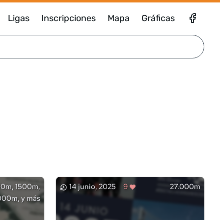
Ligas
Inscripciones
Mapa
Gráficas
0m, 1500m,
14 junio, 2025
9
27.000m
000m, y más