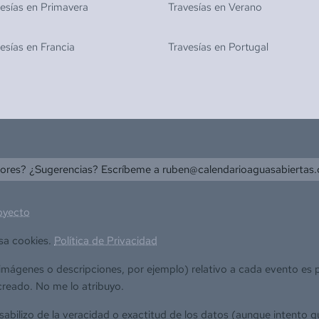
vesías en
Primavera
Travesías en
Verano
vesías en
Francia
Travesías en
Portugal
rores? ¿Sugerencias? Escríbeme a
ruben@calendarioaguasabiertas
oyecto
sa cookies.
Política de Privacidad
(imágenes o descripciones, por ejemplo) relativo a cada evento es
creado. No me lo atribuyo.
bilizo de la veracidad o exactitud de los datos (aunque intento q