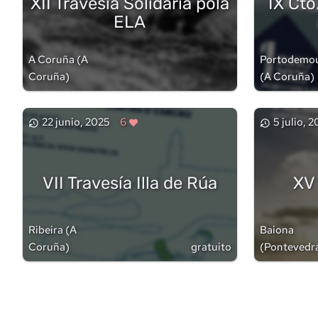
XII Travesía Solidaria pola
IX Cto
ELA
A Coruña
(
A
Portodemo
Coruña
)
(
A Coruña
)
22 junio, 2025
6
5 julio, 
VII Travesía Illa de Rúa
XV 
Ribeira
(
A
Baiona
Coruña
)
gratuito
(
Pontevedr