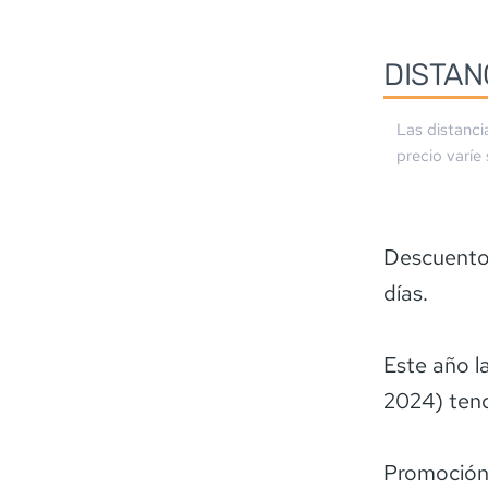
DISTAN
Las distanci
precio varíe
Descuentos
días.
Este año l
2024) tend
Promoción 