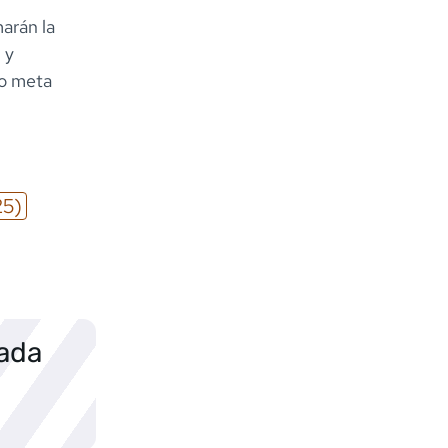
marán la
 y
 o meta
25)
sada