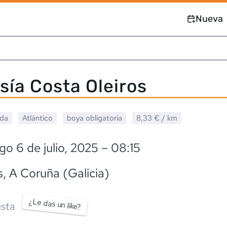
Nueva
sía Costa Oleiros
ada
Atlántico
boya obligatoria
8,33 €
/ km
o 6 de julio, 2025
– 08:15
s
, A Coruña (Galicia)
¿Le das un like?
sta