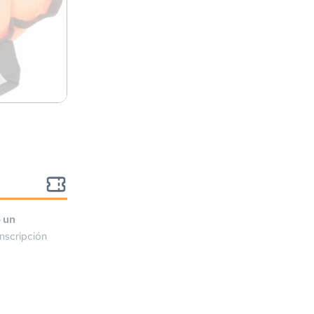
o un
nscripción