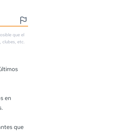
osible que el
, clubes, etc.
últimos
os en
s.
antes que