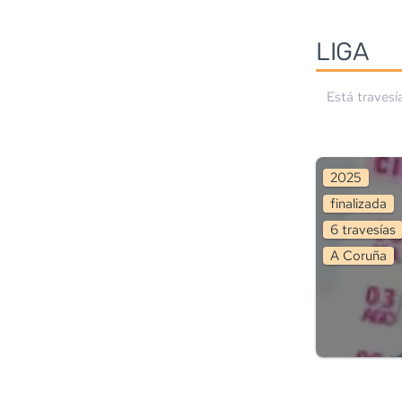
LIGA
Está travesí
2025
finalizada
6
travesía
s
A Coruña