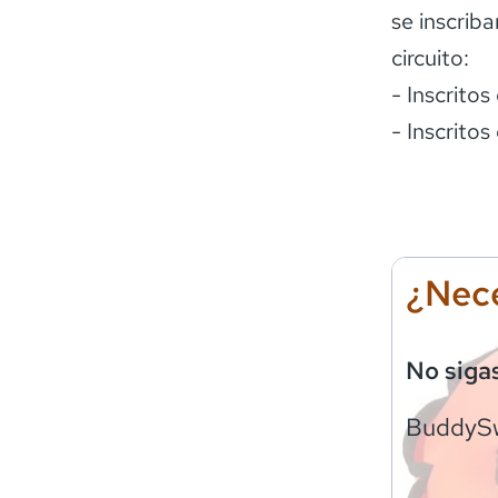
se inscrib
circuito:
- Inscrito
- Inscritos
¿Nece
No siga
BuddyS