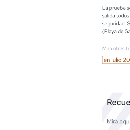
La prueba se
salida todo
seguridad. 
(Playa de Sa
Mira otras t
en
julio
20
Recue
Mira aquí