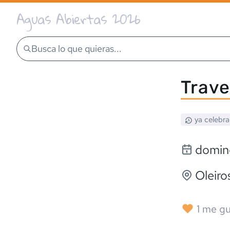
Aguas Abiertas 2026
Busca lo que quieras...
Trave
ya celebr
doming
Oleiro
1
me gu