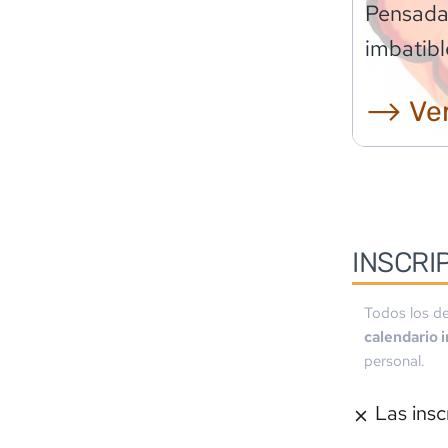
Pensadas
imbatibl
⟶ Ver
INSCRI
Todos los de
calendario 
personal.
Las insc