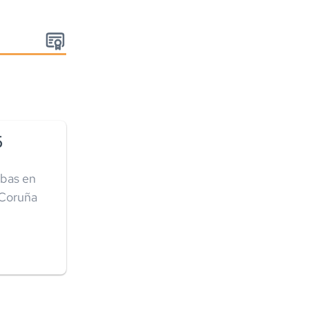
:
5
ebas en
A Coruña