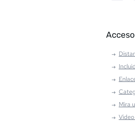
Acceso
Distan
Inclui
Enlac
Categ
Mira 
Video