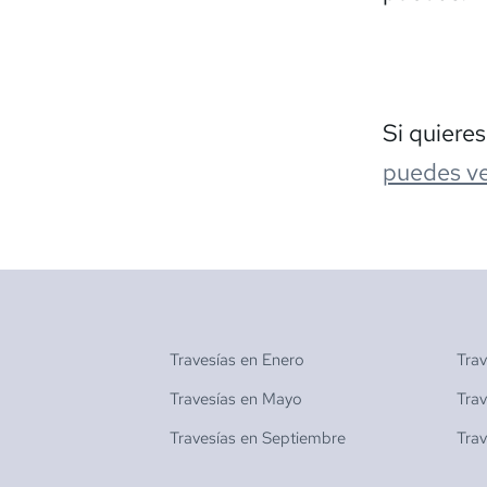
Si quiere
puedes ve
Travesías en
Enero
Tra
Travesías en
Mayo
Tra
Travesías en
Septiembre
Tra