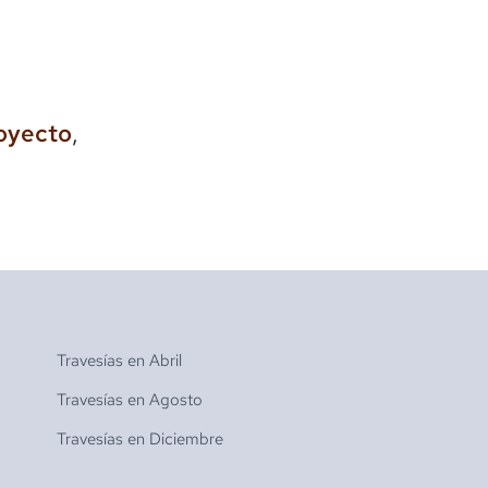
royecto
,
Travesías en
Abril
Travesías en
Agosto
Travesías en
Diciembre