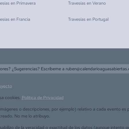
vesías en
Primavera
Travesías en
Verano
vesías en
Francia
Travesías en
Portugal
rores? ¿Sugerencias? Escríbeme a
ruben@calendarioaguasabiertas
oyecto
sa cookies.
Política de Privacidad
(imágenes o descripciones, por ejemplo) relativo a cada evento es
creado. No me lo atribuyo.
bilizo de la veracidad o exactitud de los datos (aunque intento q