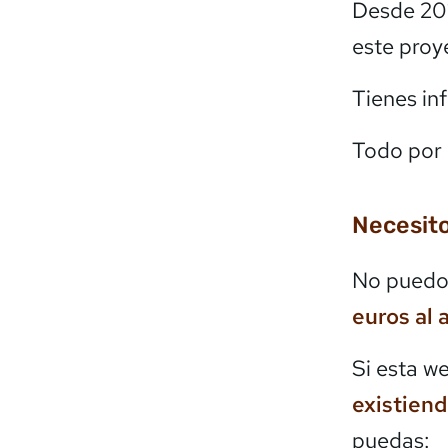
Desde 20
este proy
Tienes in
Todo por 
Necesito
No puedo 
euros al 
Si esta w
existien
puedas: