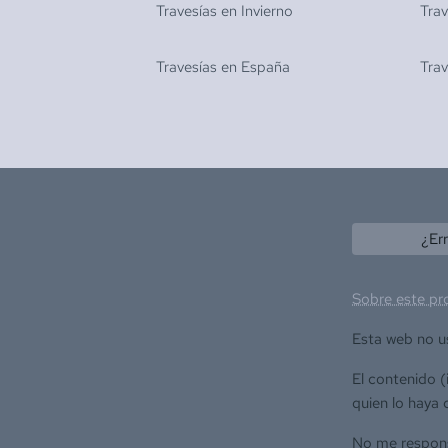
Travesías en
Invierno
Tra
Travesías en
España
Tra
¿Er
Sobre este pr
Esta web no u
El contenido 
quien lo haya 
No me responsa