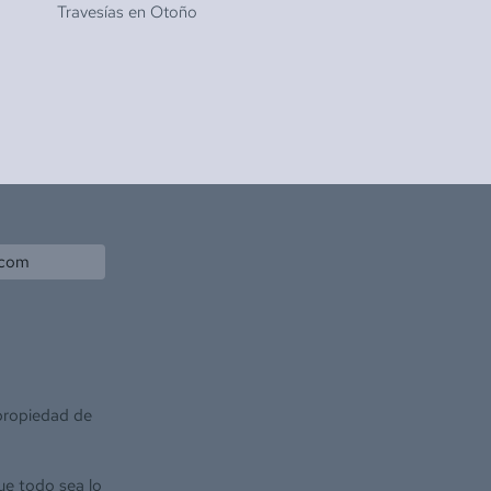
Travesías en
Otoño
.com
 propiedad de
ue todo sea lo