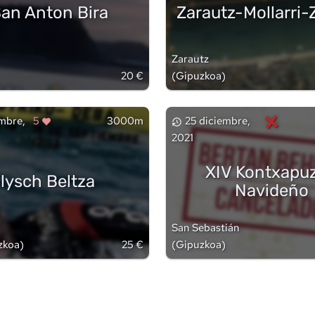
 San Anton Bira
Zarautz-Mollarri-
Zarautz
20 €
(
Gipuzkoa
)
×
embre,
5
3000m
25 diciembre,
2021
XIV Kontxapu
lysch Beltza
Navideño
San Sebastián
zkoa
)
25 €
(
Gipuzkoa
)