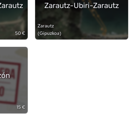
Zarautz
Zarautz-Ubiri-Zarautz
Zarautz
50 €
(
Gipuzkoa
)
zón
15 €