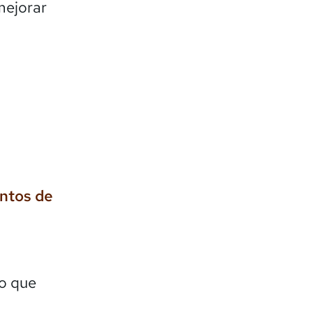
mejorar
entos de
lo que