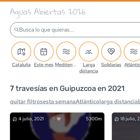
Aguas Abiertas 2026
Busca lo que quieras...
Cataluña
Este mes
Mediterráneo
Larga
Solidarias
Atlánti
distancia
7
travesía
s
en Guipuzcoa en 2021
quitar filtros
esta semana
Atlántico
larga distancia
4 julio, 2021
5
5300m
18 julio, 