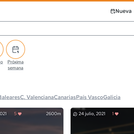
Nueva
co
Próxima
semana
Baleares
C. Valenciana
Canarias
País Vasco
Galicia
2021
5
2600m
24 julio, 2021
1