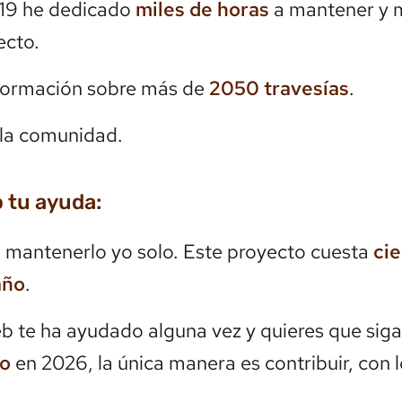
19 he dedicado
miles de horas
a mantener y 
ecto.
formación sobre más de
2050
travesías
.
la comunidad.
 tu ayuda:
mantenerlo yo solo. Este proyecto cuesta
ci
año
.
eb te ha ayudado alguna vez y quieres que siga
do
en 2026, la única manera es contribuir, con 