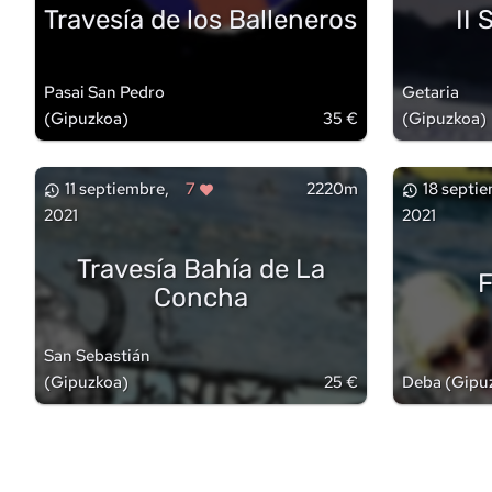
Travesía de los Balleneros
II
Pasai San Pedro
Getaria
(
Gipuzkoa
)
35 €
(
Gipuzkoa
)
11 septiembre,
7
2220m
18 septi
2021
2021
Travesía Bahía de La
F
Concha
San Sebastián
(
Gipuzkoa
)
25 €
Deba
(
Gipu