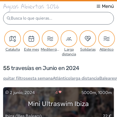
Aguas Abiertas 2026
Menú
Busca lo que quieras...
Cataluña
Este mes
Mediterráneo
Larga
Solidarias
Atlántico
distancia
55
travesía
s
en Junio en 2024
quitar filtros
esta semana
Atlántico
larga distancia
Baleares
2 junio, 2024
4
5000m, 1000m
Mini Ultraswim Ibiza
Ibiza
(
Illes Balears
)
22 €