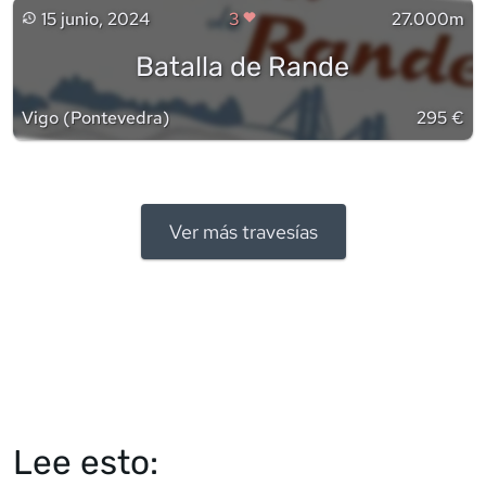
15 junio, 2024
3
27.000m
Batalla de Rande
Vigo
(
Pontevedra
)
295 €
Ver más travesías
Lee esto: