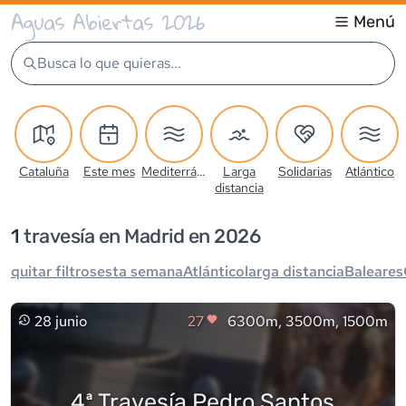
Aguas Abiertas 2026
Menú
Busca lo que quieras...
Cataluña
Este mes
Mediterráneo
Larga
Solidarias
Atlántico
distancia
1
travesía
en Madrid en 2026
quitar filtros
esta semana
Atlántico
larga distancia
Baleares
28 junio
27
6300m, 3500m, 1500m
4ª Travesía Pedro Santos