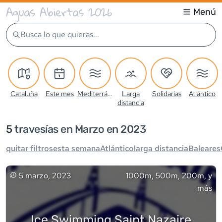
Aguas Abiertas 2026
Menú
Busca lo que quieras...
Cataluña
Este mes
Mediterráneo
Larga
Solidarias
Atlántico
distancia
5
travesía
s
en Marzo en 2023
quitar filtros
esta semana
Atlántico
larga distancia
Baleares
5 marzo, 2023
1000m, 500m, 200m, y
más
Ice Swimming Saint Nazaire