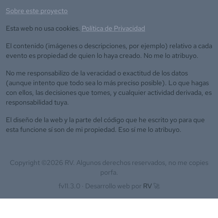
Sobre este proyecto
Esta web no usa cookies.
Política de Privacidad
El contenido (imágenes o descripciones, por ejemplo) relativo a cada
evento es propiedad de quien lo haya creado. No me lo atribuyo.
No me responsabilizo de la veracidad o exactitud de los datos
(aunque intento que todo sea lo más preciso posible). Lo que hagas
con ellos, las decisiones que tomes, y cualquier actividad derivada, es
responsabilidad tuya.
El diseño de la web y la parte del código que he escrito yo para que
esta funcione sí son de mi propiedad. Eso sí me lo atribuyo.
Copyright ©
2026
RV. Algunos derechos reservados, no me copies
porfa.
fv11.3.0 ·
Desarrollo web por
RV
🚀