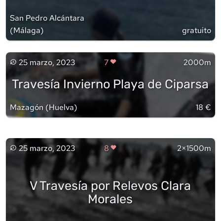
San Pedro Alcántara
(
Málaga
)
gratuito
25 marzo, 2023
7
2000m
Travesía Invierno Playa de Ciparsa
Mazagón
(
Huelva
)
18 €
25 marzo, 2023
8
2×1500m
V Travesía por Relevos Clara
Morales