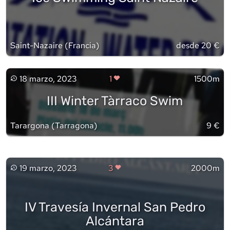
Saint-Nazaire
(
Francia
)
desde 20 €
18 marzo, 2023
1
1500m
III Winter Tàrraco Swim
Tarargona
(
Tarragona
)
9 €
19 marzo, 2023
3
2000m
IV Travesía Invernal San Pedro
Alcántara