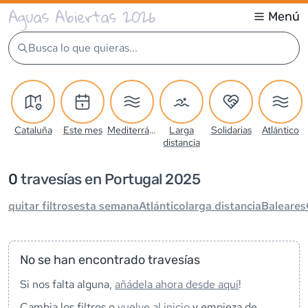
Aguas Abiertas 2026
Menú
Busca lo que quieras...
Cataluña
Este mes
Mediterráneo
Larga
Solidarias
Atlántico
distancia
0
travesía
s
en Portugal 2025
quitar filtros
esta semana
Atlántico
larga distancia
Baleares
No se han encontrado travesías
Si nos falta alguna,
añádela ahora desde aquí
!
Cambia los filtros o
vuelve al inicio
y empieza de