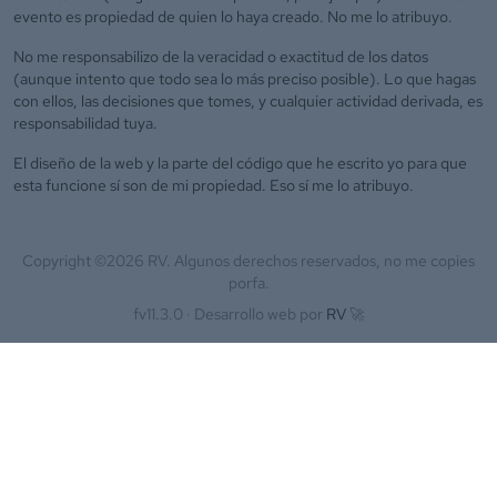
evento es propiedad de quien lo haya creado. No me lo atribuyo.
No me responsabilizo de la veracidad o exactitud de los datos
(aunque intento que todo sea lo más preciso posible). Lo que hagas
con ellos, las decisiones que tomes, y cualquier actividad derivada, es
responsabilidad tuya.
El diseño de la web y la parte del código que he escrito yo para que
esta funcione sí son de mi propiedad. Eso sí me lo atribuyo.
Copyright ©
2026
RV. Algunos derechos reservados, no me copies
porfa.
fv11.3.0 ·
Desarrollo web por
RV
🚀