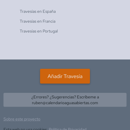
Travesías en
España
Travesías en
Francia
Travesías en
Portugal
Añadir Travesía
¿Errores? ¿Sugerencias? Escríbeme a
ruben@calendarioaguasabiertas.com
Sobre este proyecto
Esta web no usa cookies.
Política de Privacidad