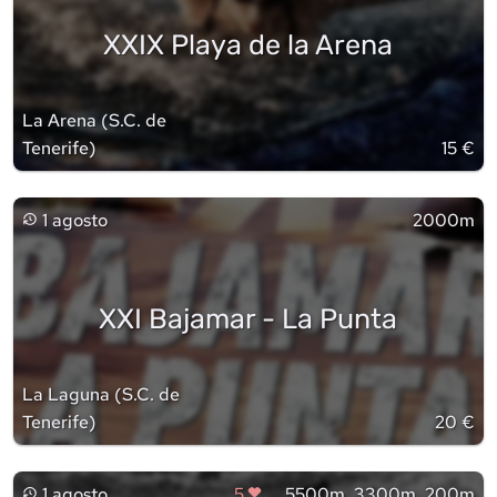
XXIX Playa de la Arena
La Arena
(
S.C. de
Tenerife
)
15 €
1 agosto
2000m
XXI Bajamar - La Punta
La Laguna
(
S.C. de
Tenerife
)
20 €
1 agosto
5
5500m, 3300m, 200m