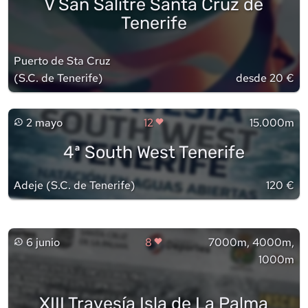
V San Salitre Santa Cruz de
Tenerife
Puerto de Sta Cruz
(
S.C. de Tenerife
)
desde 20 €
2 mayo
12
15.000m
4ª South West Tenerife
Adeje
(
S.C. de Tenerife
)
120 €
6 junio
8
7000m, 4000m,
1000m
XIII Travesía Isla de La Palma