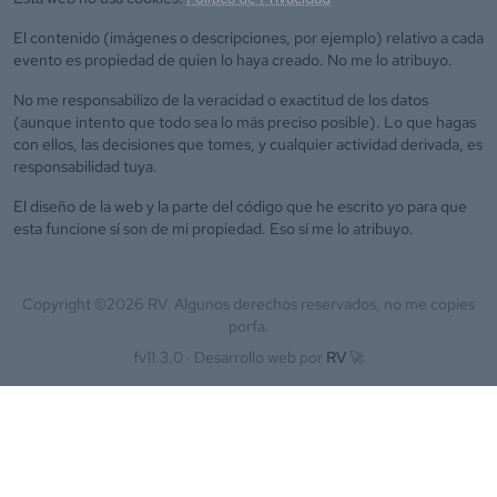
El contenido (imágenes o descripciones, por ejemplo) relativo a cada
evento es propiedad de quien lo haya creado. No me lo atribuyo.
No me responsabilizo de la veracidad o exactitud de los datos
(aunque intento que todo sea lo más preciso posible). Lo que hagas
con ellos, las decisiones que tomes, y cualquier actividad derivada, es
responsabilidad tuya.
El diseño de la web y la parte del código que he escrito yo para que
esta funcione sí son de mi propiedad. Eso sí me lo atribuyo.
Copyright ©
2026
RV. Algunos derechos reservados, no me copies
porfa.
fv11.3.0 ·
Desarrollo web por
RV
🚀