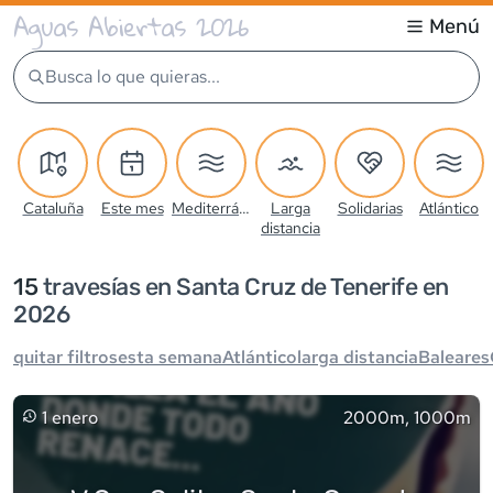
Aguas Abiertas 2026
Menú
Busca lo que quieras...
Cataluña
Este mes
Mediterráneo
Larga
Solidarias
Atlántico
distancia
15
travesía
s
en Santa Cruz de Tenerife en
2026
quitar filtros
esta semana
Atlántico
larga distancia
Baleares
1 enero
2000m, 1000m