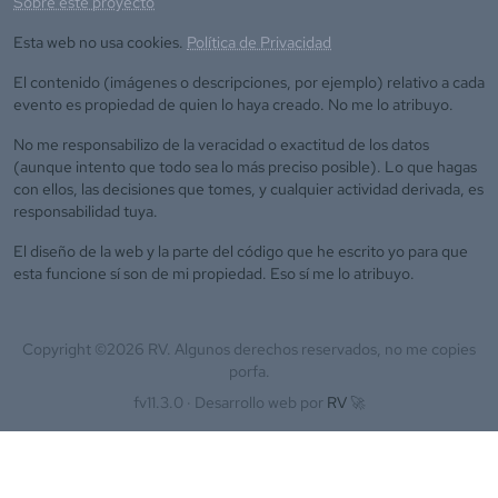
Sobre este proyecto
Esta web no usa cookies.
Política de Privacidad
El contenido (imágenes o descripciones, por ejemplo) relativo a cada
evento es propiedad de quien lo haya creado. No me lo atribuyo.
No me responsabilizo de la veracidad o exactitud de los datos
(aunque intento que todo sea lo más preciso posible). Lo que hagas
con ellos, las decisiones que tomes, y cualquier actividad derivada, es
responsabilidad tuya.
El diseño de la web y la parte del código que he escrito yo para que
esta funcione sí son de mi propiedad. Eso sí me lo atribuyo.
Copyright ©
2026
RV. Algunos derechos reservados, no me copies
porfa.
fv11.3.0 ·
Desarrollo web por
RV
🚀