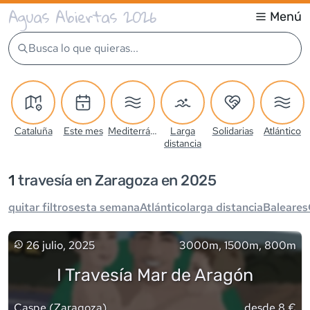
Aguas Abiertas 2026
Menú
Busca lo que quieras...
Cataluña
Este mes
Mediterráneo
Larga
Solidarias
Atlántico
distancia
1
travesía
en Zaragoza en 2025
quitar filtros
esta semana
Atlántico
larga distancia
Baleares
26 julio, 2025
3000m, 1500m, 800m
I Travesía Mar de Aragón
Caspe
(
Zaragoza
)
desde 8 €