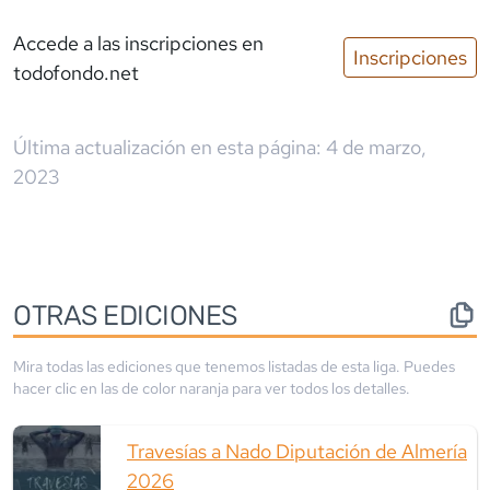
Accede a las inscripciones
en
Inscripciones
todofondo.net
Última actualización en esta página:
4 de marzo,
2023
OTRAS EDICIONES
Mira todas las ediciones que tenemos listadas de esta liga. Puedes
hacer clic en las de color
naranja
para ver todos los detalles.
Travesías a Nado Diputación de Almería
2026