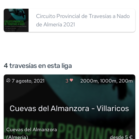
Circuito Provincial de Travesías a Nado
de Almería 2021
4
travesía
s
en esta liga
7 agosto, 2021
3
2000m, 1000m, 200m
Cuevas del Almanzora - Villaricos
Cuevas del Almanzora
(
Almería
)
desde 5 €