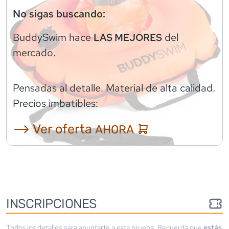
No sigas buscando:
BuddySwim
hace
del
LAS MEJORES
mercado.
Pensadas al detalle. Material de alta calidad.
Precios imbatibles:
⟶ Ver oferta
AHORA
INSCRIPCIONES
Todos los detalles para apuntarte a esta prueba. Recuerda que
estás