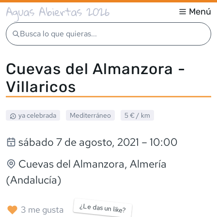
Aguas Abiertas 2026
Menú
Busca lo que quieras...
Cuevas del Almanzora -
Villaricos
ya celebrada
Mediterráneo
5 €
/ km
sábado 7 de agosto, 2021
– 10:00
Cuevas del Almanzora
, Almería
(Andalucía)
¿Le das un like?
3
me gusta