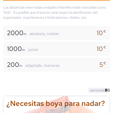
Las distancias reservadas a edades infantiles están marcadas como
"kids". Es posible que el precio varíe según la planificación del
organizador, si perteneces a federaciones, clubes, etc.
2000
10
€
absoluta, máster
m
1000
10
€
junior
m
200
5
€
adaptada, menores
m
patrocinado
¿Necesitas boya para nadar?