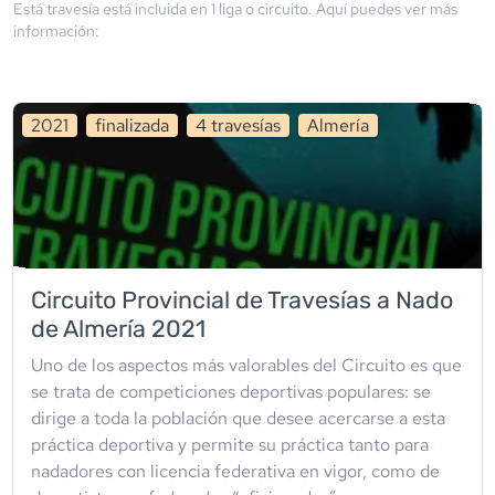
Está travesía está incluida en
1
liga
o circuito
. Aquí puedes ver más
información:
2021
finalizada
4
travesía
s
Almería
Circuito Provincial de Travesías a Nado
de Almería 2021
Uno de los aspectos más valorables del Circuito es que
se trata de competiciones deportivas populares: se
dirige a toda la población que desee acercarse a esta
práctica deportiva y permite su práctica tanto para
nadadores con licencia federativa en vigor, como de