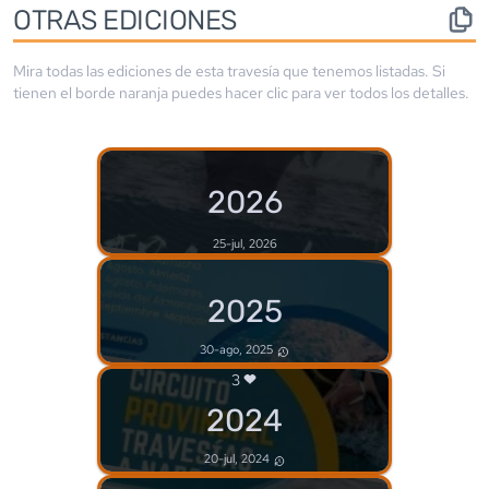
OTRAS EDICIONES
Mira todas las ediciones de esta travesía que tenemos listadas. Si
tienen el borde
naranja
puedes hacer clic para ver todos los detalles.
2026
25-jul, 2026
2025
30-ago, 2025
3
2024
20-jul, 2024