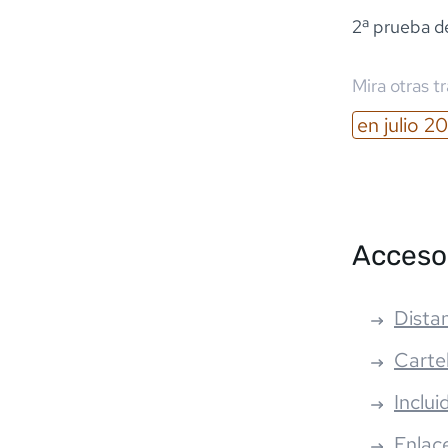
2ª prueba de
Mira otras t
en
julio
20
Acceso
Distan
Carte
Inclui
Enlac