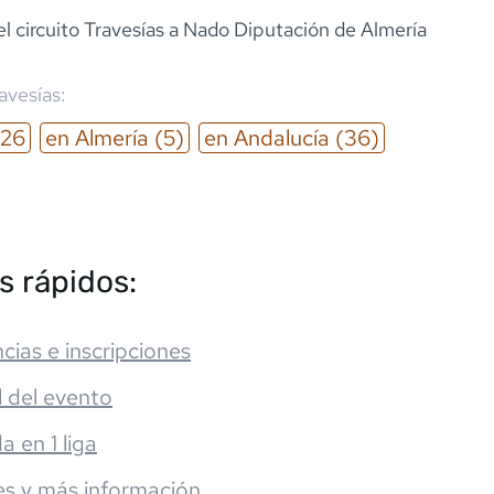
l circuito Travesías a Nado Diputación de Almería
ravesías:
26
en
Almería
(5)
en
Andalucía
(36)
s rápidos:
cias e inscripciones
l del evento
da en 1 liga
es y más información