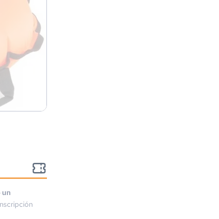
o un
nscripción