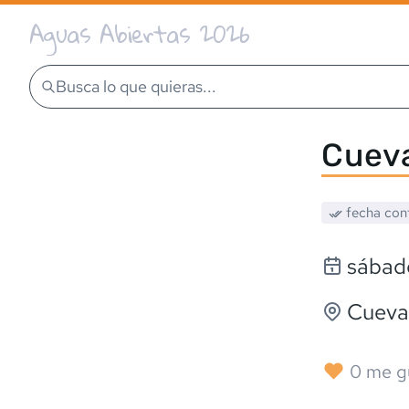
Aguas Abiertas 2026
Busca lo que quieras...
Cueva
fecha con
sábado
Cueva
0
me g