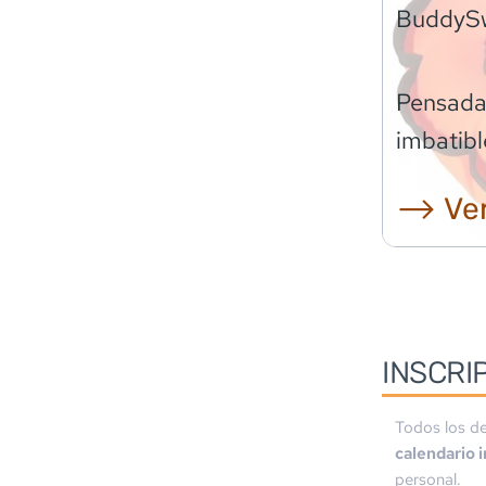
BuddyS
Pensadas
imbatibl
⟶ Ver
INSCRI
Todos los de
calendario 
personal.