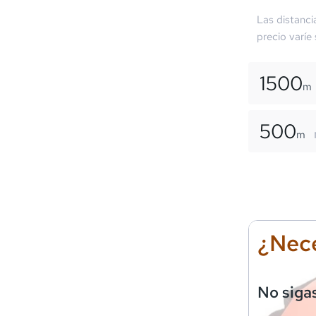
Las distanci
precio varíe
1500
m
500
m
¿Nece
No siga