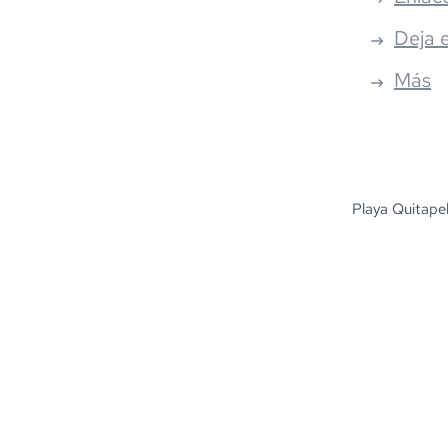
Deja 
Más
Playa Quitapel