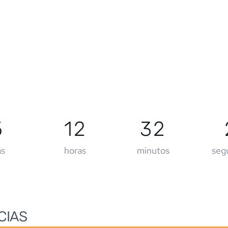
5
12
32
as
horas
minutos
seg
CIAS