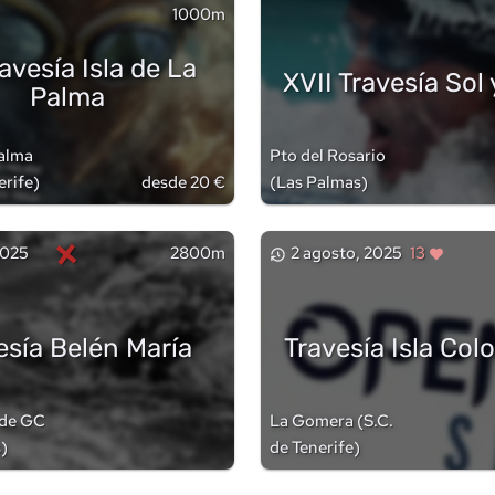
1000m
ravesía Isla de La
XVII Travesía Sol
Palma
Palma
Pto del Rosario
erife
)
desde 20 €
(
Las Palmas
)
×
 2025
2800m
2 agosto, 2025
13
esía Belén María
Travesía Isla Co
 de GC
La Gomera
(
S.C.
s
)
de Tenerife
)