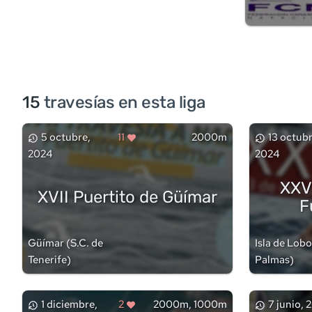
15
travesía
s
en esta liga
5 octubre,
11
2000m
13 octubr
2024
2024
XXV 
XVII Puertito de Güímar
F
Güímar
(
S.C. de
Isla de Lob
Tenerife
)
Palmas
)
1 diciembre,
2
2000m, 1000m
7 junio, 