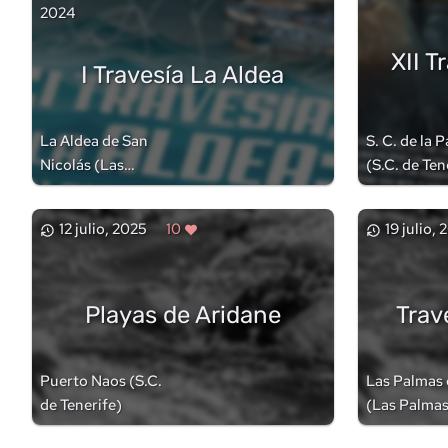
2024
XII T
I Travesía La Aldea
La Aldea de San
S. C. de la 
Nicolás
(
Las
(
S.C. de Ten
Palmas
)
12 julio, 2025
10
19 julio,
Playas de Aridane
Trav
Puerto Naos
(
S.C.
Las Palmas
de Tenerife
)
(
Las Palma