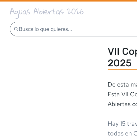
Aguas Abiertas 2026
Busca lo que quieras...
VII Co
2025
De esta ma
Esta VII C
Abiertas 
Hay
15
trav
todas en
C