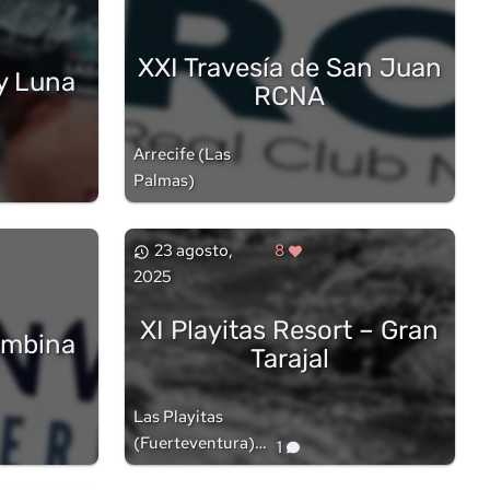
XXI Travesía de San Juan
 y Luna
RCNA
Arrecife
(
Las
Palmas
)
23 agosto,
8
2025
XI Playitas Resort – Gran
lombina
Tarajal
Las Playitas
(Fuerteventura)
1
(
Las Palmas
)