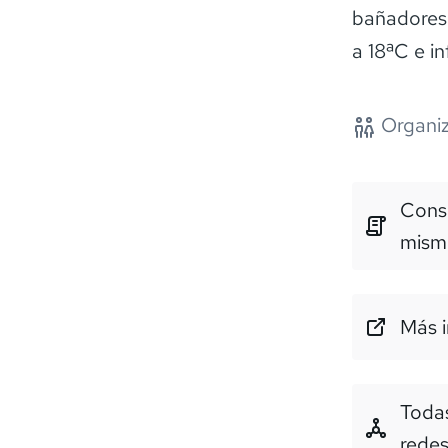
bañadores 
a 18ªC e in
Organiz
Consu
mism
Más i
Todas
rede