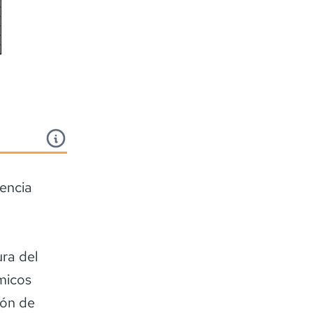
cencia
ra del
micos
ión de