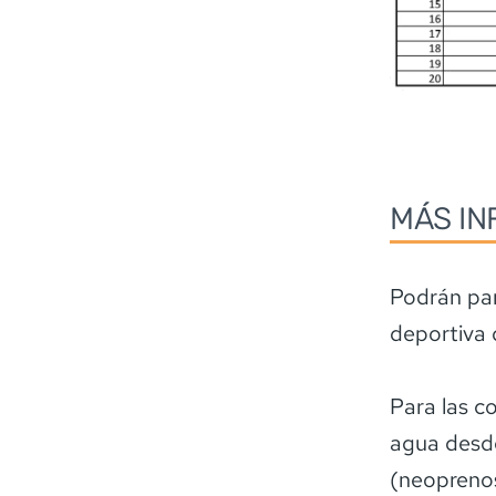
MÁS IN
Podrán par
deportiva
Para las c
agua desde
(neoprenos