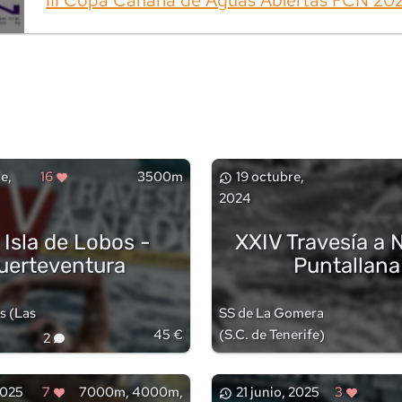
e,
16
3500m
19 octubre,
2024
Isla de Lobos -
XXIV Travesía a 
uerteventura
Puntallana
os
(
Las
SS de La Gomera
45 €
(
S.C. de Tenerife
)
2
2025
7
7000m, 4000m,
21 junio, 2025
3