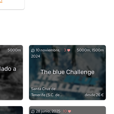
5000m
10 noviembre,
3
5000m, 1500m
2024
Nado a
The blue Challenge
Santa Cruz de
Tenerife
(
S.C. de
desde 26 €
Tenerife
)
28 junio, 2025
10