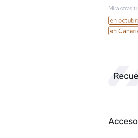
Mira otras t
en
octubr
en
Canari
Recue
Acceso