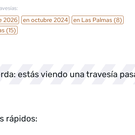
ravesías:
e
2026
en
octubre
2024
en
Las Palmas
(8)
as
(15)
rda: estás viendo una travesía pa
s rápidos: