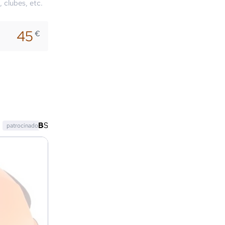
, clubes, etc.
45
€
patrocinado