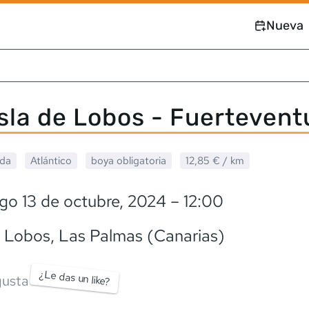
Nueva
sla de Lobos - Fuertevent
ada
Atlántico
boya obligatoria
12,85 €
/ km
go 13 de octubre, 2024
– 12:00
e Lobos
, Las Palmas (Canarias)
¿Le das un like?
usta