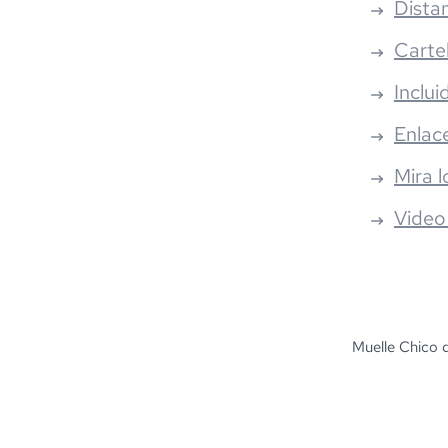
Distan
Carte
Inclui
Enlac
Mira l
Video
Muelle Chico 