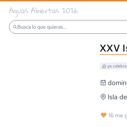
Aguas Abiertas 2026
Busca lo que quieras...
XXV I
ya celebr
domin
Isla d
16
me g