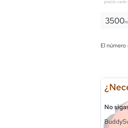
precio varíe
3500
El número 
¿Nece
No siga
BuddyS