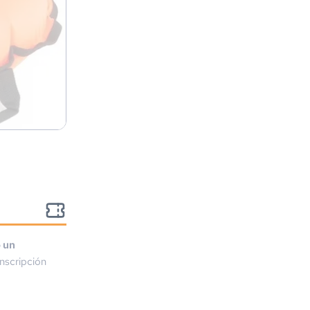
o un
nscripción