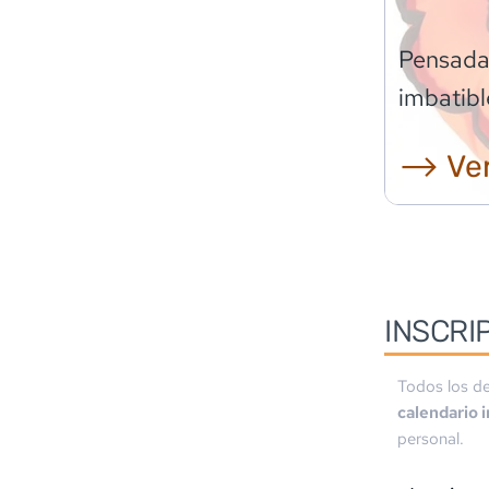
Pensadas
imbatibl
⟶ Ver
INSCRI
Todos los de
calendario 
personal.