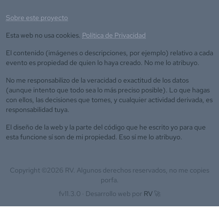
Sobre este proyecto
Esta web no usa cookies.
Política de Privacidad
El contenido (imágenes o descripciones, por ejemplo) relativo a cada
evento es propiedad de quien lo haya creado. No me lo atribuyo.
No me responsabilizo de la veracidad o exactitud de los datos
(aunque intento que todo sea lo más preciso posible). Lo que hagas
con ellos, las decisiones que tomes, y cualquier actividad derivada, es
responsabilidad tuya.
El diseño de la web y la parte del código que he escrito yo para que
esta funcione sí son de mi propiedad. Eso sí me lo atribuyo.
Copyright ©
2026
RV. Algunos derechos reservados, no me copies
porfa.
fv11.3.0 ·
Desarrollo web por
RV
🚀