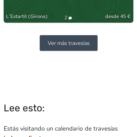
L'Estartit
(
Girona
)
desde 45 €
2
Ver más travesías
Lee esto:
Estás visitando un calendario de travesías