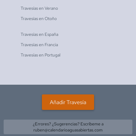
Travesías en
Verano
Travesías en
Otoño
Travesías en
España
Travesías en
Francia
Travesías en
Portugal
Añadir Travesía
¿Errores? ¿Sugerencias? Escríbeme a
ruben@calendarioaguasabiertas.com