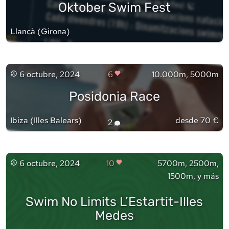
Oktober Swim Fest
Llancà
(
Girona
)
6 octubre, 2024
6
10.000m, 5000m
Posidonia Race
Ibiza
(
Illes Balears
)
desde 70 €
2
6 octubre, 2024
10
5700m, 2500m,
1500m, y más
Swim No Limits L’Estartit-Illes
Medes