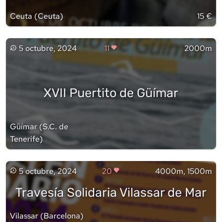
Ceuta
(
Ceuta
)
15 €
5 octubre, 2024
11
2000m
XVII Puertito de Güímar
Güímar
(
S.C. de
Tenerife
)
5 octubre, 2024
20
4000m, 1500m
Travesía Solidaria Vilassar de Mar
Vilassar
(
Barcelona
)