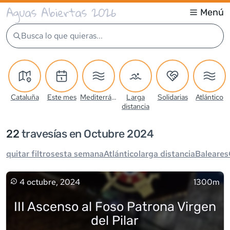
Aguas Abiertas 2026
Menú
Busca lo que quieras...
Cataluña
Este mes
Mediterráneo
Larga
Solidarias
Atlántico
distancia
22
travesía
s
en Octubre 2024
quitar filtros
esta semana
Atlántico
larga distancia
Baleares
4 octubre, 2024
1300m
III Ascenso al Foso Patrona Virgen
del Pilar