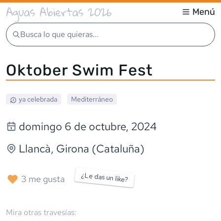
Aguas Abiertas 2026
Menú
Busca lo que quieras...
Oktober Swim Fest
ya celebrada
Mediterráneo
domingo 6 de octubre, 2024
Llancà
, Girona (Cataluña)
¿Le das un like?
3
me gusta
Mira otras travesías: