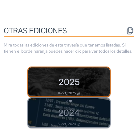
OTRAS EDICIONES
Mira todas las ediciones de esta travesía que tenemos listadas. Si
tienen el borde
naranja
puedes hacer clic para ver todos los detalles.
2025
11-oct, 2025
3
2024
6-oct, 2024