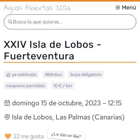
Aguas Abiertas 2026
Menú
Busca lo que quieras...
XXIV Isla de Lobos -
Fuerteventura
ya celebrada
Atlántico
boya obligatoria
neopreno
permitido
10 €
/ km
domingo 15 de octubre, 2023
– 12:15
Isla de Lobos
, Las Palmas (Canarias)
¿Le das un like?
22
me gusta