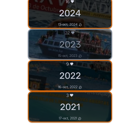
16
2024
13-oct, 2024
22
2023
15-oct, 2023
9
2022
16-oct, 2022
3
2021
17-oct, 2021