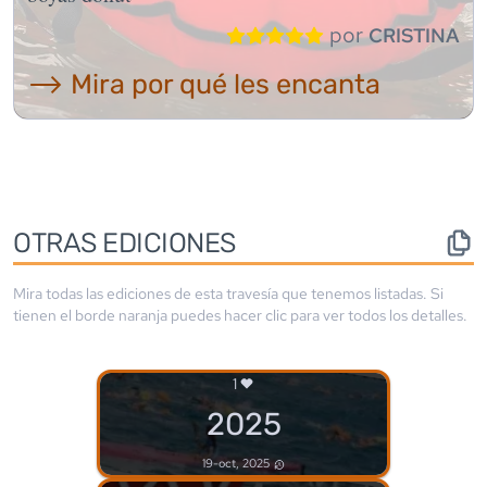
por
CRISTINA
⟶ Mira por qué les encanta
OTRAS EDICIONES
Mira todas las ediciones de esta travesía que tenemos listadas. Si
tienen el borde
naranja
puedes hacer clic para ver todos los detalles.
1
2025
19-oct, 2025