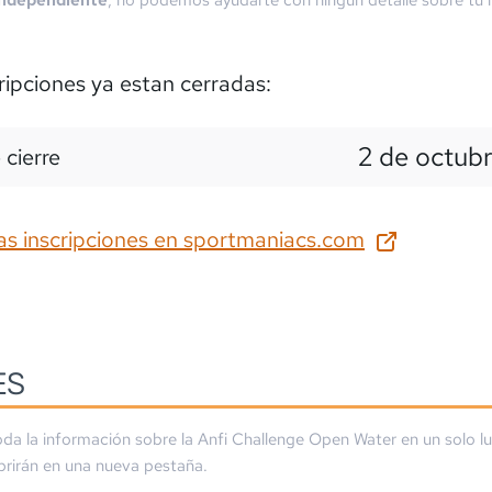
independiente
, no podemos ayudarte con ningún detalle sobre tu i
ripciones ya estan cerradas:
2 de octub
 cierre
as inscripciones en
sportmaniacs.com
ES
da la información sobre la
Anfi Challenge Open Water
en un solo l
brirán en una nueva pestaña.