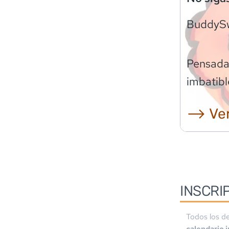
BuddyS
Pensadas
imbatibl
⟶ Ver
INSCRI
Todos los de