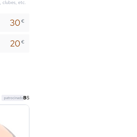
, clubes, etc.
30
€
20
€
patrocinado