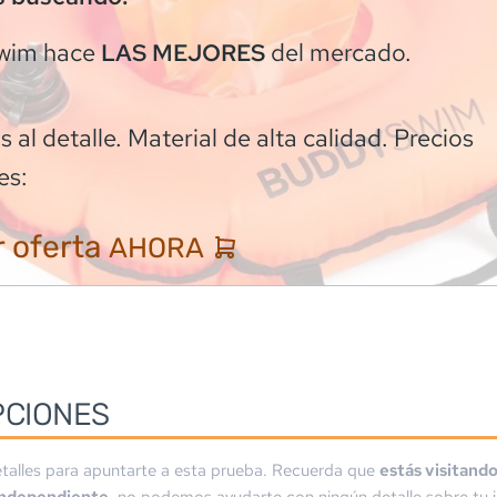
wim
hace
del mercado.
LAS MEJORES
 al detalle. Material de alta calidad. Precios
es:
 oferta
AHORA
PCIONES
talles para apuntarte a esta prueba. Recuerda que
estás visitand