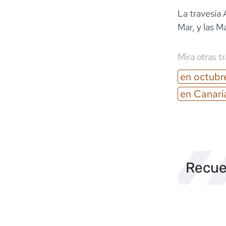
La travesía 
Mar, y las 
Mira otras t
en
octubr
en
Canari
Recue