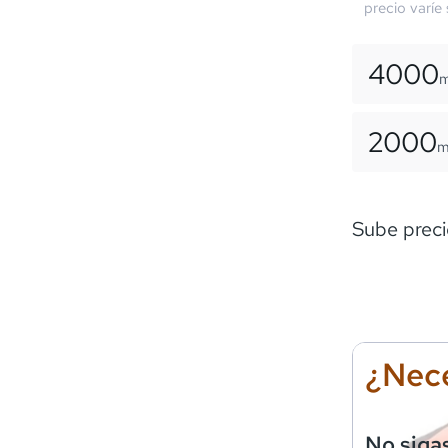
precio varíe
4000
2000
Sube preci
¿Nece
No siga