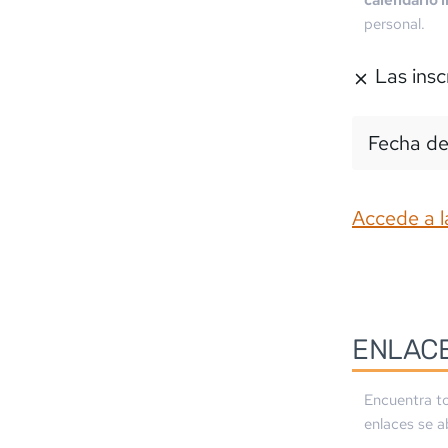
calendario 
personal.
Las insc
Fecha de
Accede a l
ENLAC
Encuentra to
enlaces se a