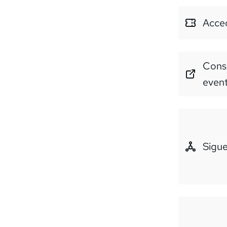
Acced
Consu
even
Sigue