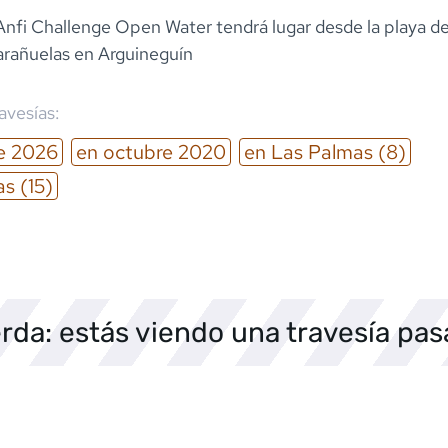
Anfi Challenge Open Water tendrá lugar desde la playa de
Marañuelas en Arguineguín
ravesías:
e
2026
en
octubre
2020
en
Las Palmas
(8)
as
(15)
rda: estás viendo una travesía pa