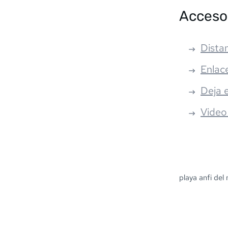
Acceso
Distan
Enlac
Deja 
Video
playa anfi del