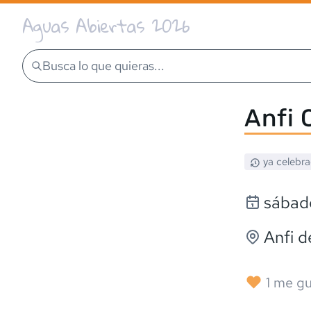
Aguas Abiertas 2026
Busca lo que quieras...
Anfi 
ya celebr
sábado
Anfi d
1
me gu