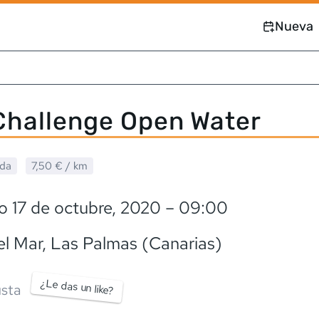
Nueva
Challenge Open Water
ada
7,50 €
/ km
 17 de octubre, 2020
– 09:00
el Mar
, Las Palmas (Canarias)
¿Le das un like?
sta