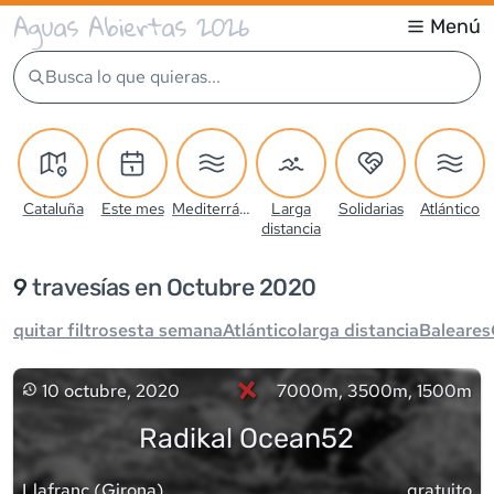
Aguas Abiertas 2026
Menú
Busca lo que quieras...
Cataluña
Este mes
Mediterráneo
Larga
Solidarias
Atlántico
distancia
9
travesía
s
en Octubre 2020
quitar filtros
esta semana
Atlántico
larga distancia
Baleares
×
10 octubre, 2020
7000m, 3500m, 1500m
Radikal Ocean52
Llafranc
(
Girona
)
gratuito