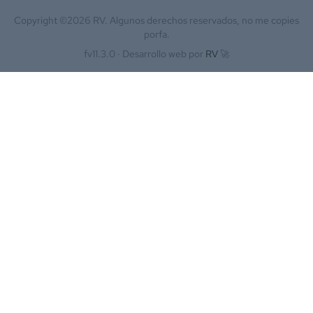
Copyright ©
2026
RV. Algunos derechos reservados, no me copies
porfa.
fv11.3.0 ·
Desarrollo web por
RV
🚀