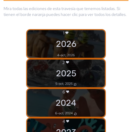
Mira todas las ediciones de esta travesía que tenemos listadas. Si
tienen el borde
naranja
puedes hacer clic para ver todos los detalles.
1
2026
4-oct, 2026
2
2025
5-oct, 2025
6
2024
6-oct, 2024
4