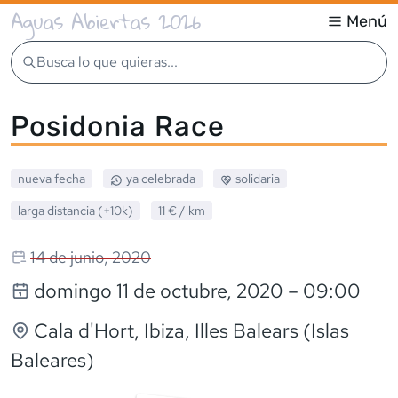
Aguas Abiertas 2026
Menú
Busca lo que quieras...
Posidonia Race
nueva fecha
ya celebrada
solidaria
larga distancia (+10k)
11 €
/ km
14 de junio, 2020
domingo 11 de octubre, 2020
– 09:00
Cala d'Hort, Ibiza
, Illes Balears (Islas
Baleares)