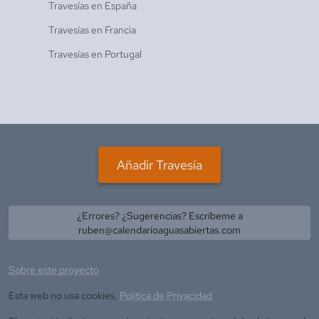
Travesías en
España
Travesías en
Francia
Travesías en
Portugal
Añadir Travesía
¿Errores? ¿Sugerencias? Escríbeme a
ruben@calendarioaguasabiertas.com
Sobre este proyecto
Esta web no usa cookies.
Política de Privacidad