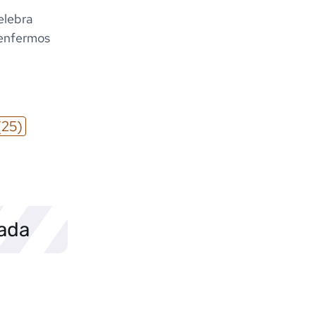
elebra
y enfermos
(25)
sada