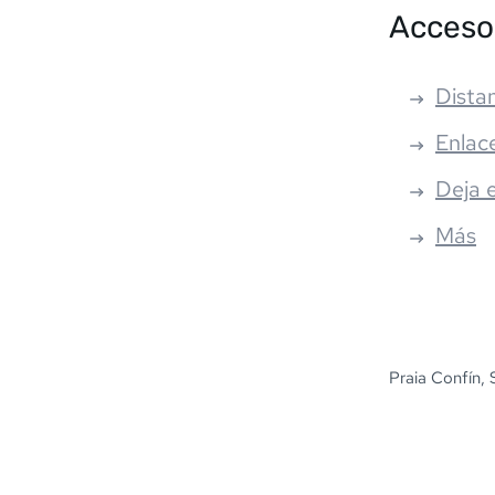
Acceso
Distan
Enlac
Deja 
Más
Praia Confín, 