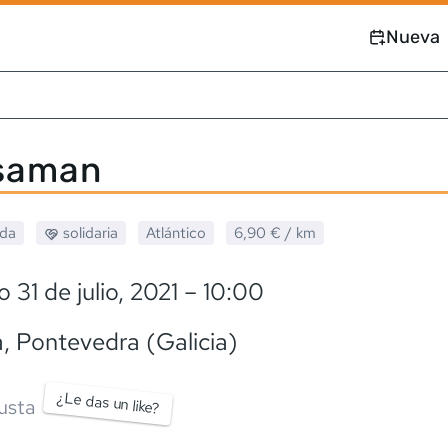
Nueva
saman
ada
solidaria
Atlántico
6,90 €
/ km
 31 de julio, 2021
– 10:00
a
, Pontevedra (Galicia)
¿Le das un like?
usta