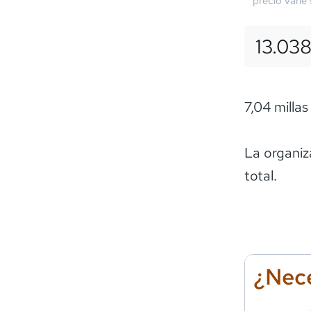
precio varíe
13.03
7,04 millas
La organiz
total.
¿Nece