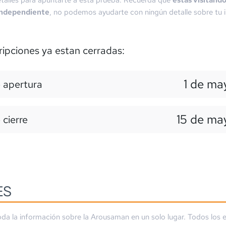
talles para apuntarte a esta prueba. Recuerda que
estás visitand
independiente
, no podemos ayudarte con ningún detalle sobre tu i
ripciones ya estan cerradas:
1 de ma
 apertura
15 de ma
 cierre
ES
da la información sobre la
Arousaman
en un solo lugar. Todos los 