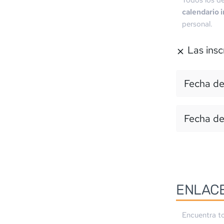
Todos los de
calendario 
personal.
Las insc
Fecha de
Fecha de
ENLAC
Encuentra to