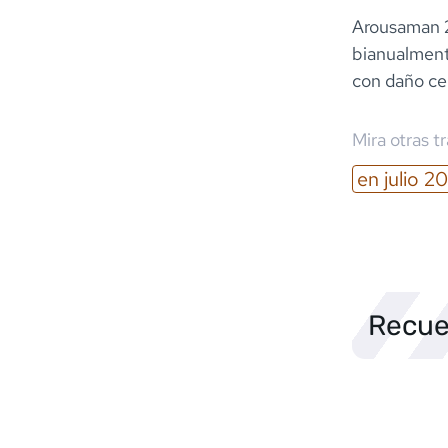
Arousaman 2
bianualmente
con daño ce
Mira otras t
en
julio
20
Recue