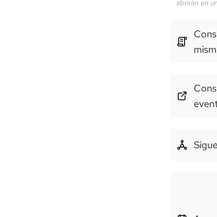
abrirán en u
Consu
mism
Consu
even
Sigue