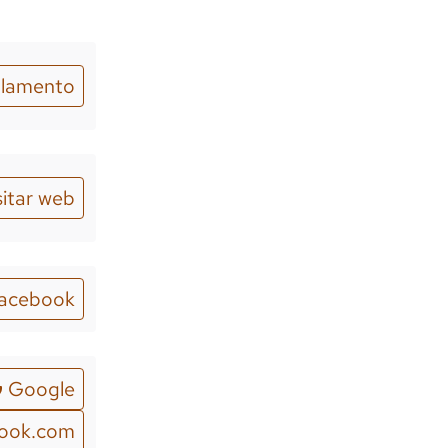
lamento
sitar web
acebook
Google
look.com