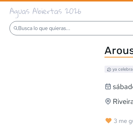
Aguas Abiertas 2026
Busca lo que quieras...
Arou
ya celebr
sábado
Riveir
3
me g