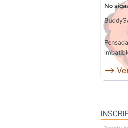
No siga
BuddyS
Pensadas
imbatibl
⟶ Ver
INSCRI