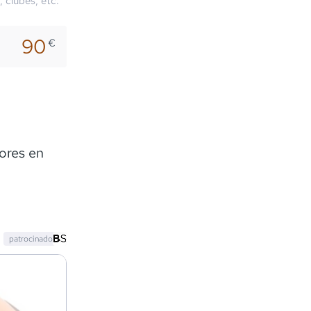
, clubes, etc.
90
€
ores en
patrocinado