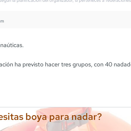
 según la planificación del organizador, si perteneces a federaciones
8
m
 naúticas.
ación ha previsto hacer tres grupos, con 40 nadad
sitas boya para nadar?