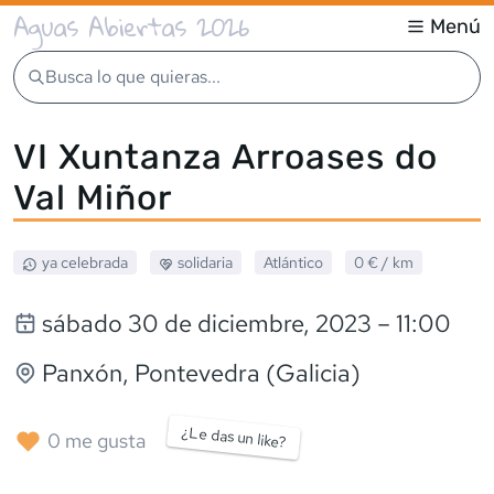
Aguas Abiertas 2026
Menú
Busca lo que quieras...
VI Xuntanza Arroases do
Val Miñor
ya celebrada
solidaria
Atlántico
0 €
/ km
sábado 30 de diciembre, 2023
– 11:00
Panxón
, Pontevedra (Galicia)
¿Le das un like?
0
me gusta