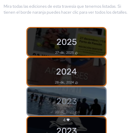
Mira todas las ediciones de esta travesía que tenemos listadas. Si
tienen el borde
naranja
puedes hacer clic para ver todos los detalles.
2025
27-dic, 2025
2024
28-dic, 2024
2023
30-dic, 2023
4
2023