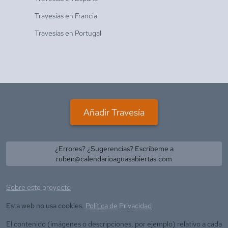
Travesías en
Francia
Travesías en
Portugal
Añadir Travesía
¿Errores? ¿Sugerencias? Escríbeme a
ruben@calendarioaguasabiertas.com
Sobre este proyecto
Esta web no usa cookies.
Política de Privacidad
El contenido (imágenes o descripciones, por ejemplo) relativo a cada