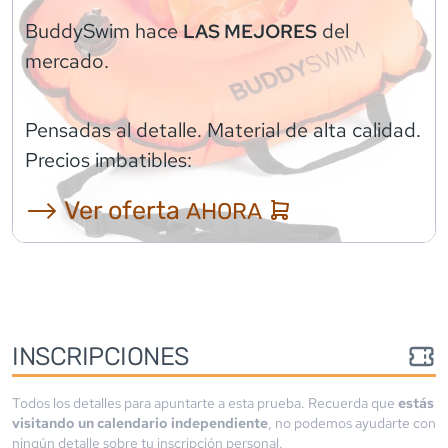
BuddySwim
hace
del
LAS MEJORES
mercado.
Pensadas al detalle. Material de alta calidad.
Precios imbatibles:
⟶ Ver oferta
AHORA
INSCRIPCIONES
Todos los detalles para apuntarte a esta prueba. Recuerda que
estás
visitando un calendario independiente
, no podemos ayudarte con
ningún detalle sobre tu inscripción personal.