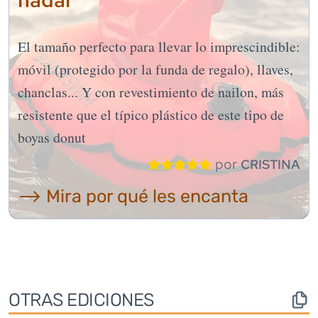
nadar
El tamaño perfecto para llevar lo imprescindible:
móvil (protegido por la funda de regalo), llaves,
chanclas... Y con revestimiento de nailon, más
resistente que el típico plástico de este tipo de
boyas donut
por
CRISTINA
⟶ Mira por qué les encanta
OTRAS EDICIONES