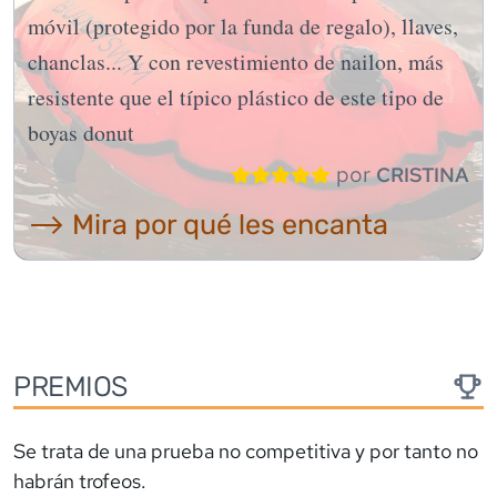
móvil (protegido por la funda de regalo), llaves,
chanclas... Y con revestimiento de nailon, más
resistente que el típico plástico de este tipo de
boyas donut
por
CRISTINA
⟶ Mira por qué les encanta
PREMIOS
Se trata de una prueba no competitiva y por tanto no
habrán trofeos.