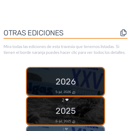
OTRAS EDICIONES
Mira todas las ediciones de esta travesía que tenemos listadas. Si
tienen el borde
naranja
puedes hacer clic para ver todos los detalles.
2026
5-jul, 2026
2
2025
6-jul, 2025
1