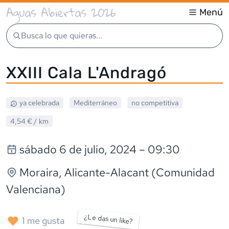
Aguas Abiertas 2026
Menú
Busca lo que quieras...
XXIII Cala L'Andragó
ya celebrada
Mediterráneo
no competitiva
4,54 €
/ km
sábado 6 de julio, 2024
– 09:30
Moraira
, Alicante-Alacant (Comunidad
Valenciana)
¿Le das un like?
1
me gusta