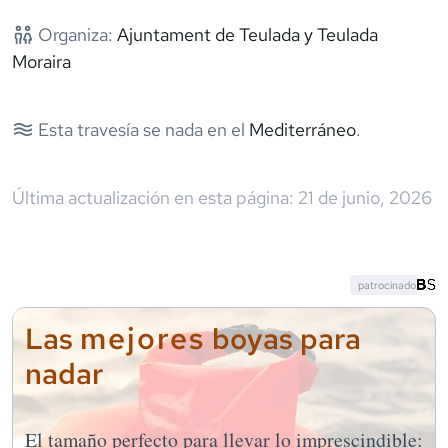
Organiza:
Ajuntament de Teulada y Teulada
Moraira
Esta travesía se nada en el
Mediterráneo
.
Última actualización en esta página:
21 de junio, 2026
patrocinado
mejores
Las
boyas para
nadar
El tamaño perfecto para llevar lo imprescindible: