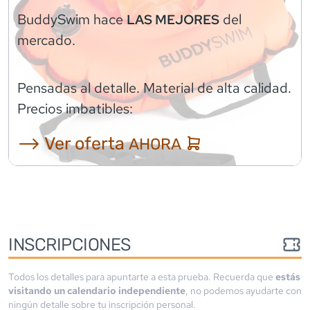
BuddySwim
hace
del
LAS MEJORES
mercado.
Pensadas al detalle. Material de alta calidad.
Precios imbatibles:
⟶ Ver oferta
AHORA
INSCRIPCIONES
Todos los detalles para apuntarte a esta prueba. Recuerda que
estás
visitando un calendario independiente
, no podemos ayudarte con
ningún detalle sobre tu inscripción personal.