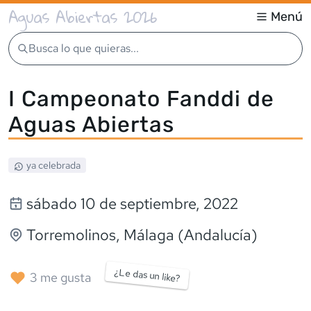
Aguas Abiertas 2026
Menú
Busca lo que quieras...
I Campeonato Fanddi de
Aguas Abiertas
ya celebrada
sábado 10 de septiembre, 2022
Torremolinos
, Málaga (Andalucía)
¿Le das un like?
3
me gusta