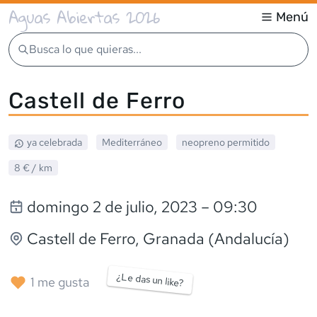
Aguas Abiertas 2026
Menú
Busca lo que quieras...
Castell de Ferro
ya celebrada
Mediterráneo
neopreno
permitido
8 €
/ km
domingo 2 de julio, 2023
– 09:30
Castell de Ferro
, Granada (Andalucía)
¿Le das un like?
1
me gusta