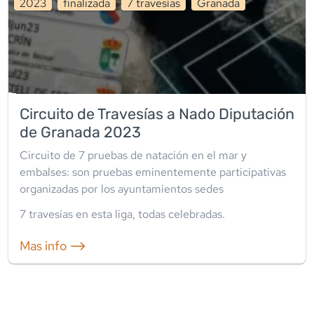
2023
finalizada
7
travesía
s
Granada
Circuito de Travesías a Nado Diputación
de Granada 2023
Circuito de 7 pruebas de natación en el mar y
embalses: son pruebas eminentemente participativas
organizadas por los ayuntamientos sedes
7
travesía
s
en esta liga
,
todas celebradas
.
Mas info ⟶