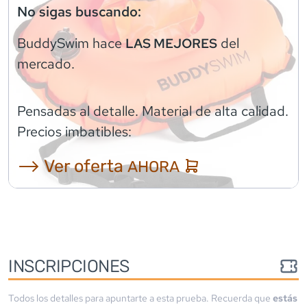
No sigas buscando:
BuddySwim
hace
del
LAS MEJORES
mercado.
Pensadas al detalle. Material de alta calidad.
Precios imbatibles:
⟶ Ver oferta
AHORA
INSCRIPCIONES
Todos los detalles para apuntarte a esta prueba. Recuerda que
estás