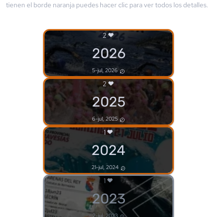
tienen el borde
naranja
puedes hacer clic para ver todos los detalles.
2
2026
5-jul, 2026
2
2025
6-jul, 2025
1
2024
21-jul, 2024
1
2023
2-jul, 2023