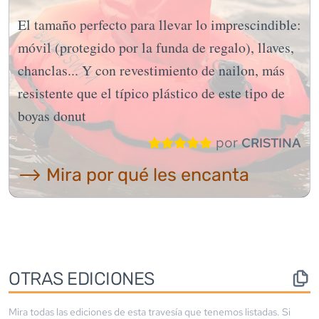
El tamaño perfecto para llevar lo imprescindible:
móvil (protegido por la funda de regalo), llaves,
chanclas... Y con revestimiento de nailon, más
resistente que el típico plástico de este tipo de
boyas donut
por
CRISTINA
⟶ Mira por qué les encanta
OTRAS EDICIONES
Mira todas las ediciones de esta travesía que tenemos listadas. Si