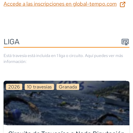
Accede a las inscripciones en
global-tempo.com
LIGA
Está travesía está incluida en
1
liga
o circuito
. Aquí puedes ver más
información:
2026
10
travesía
s
Granada