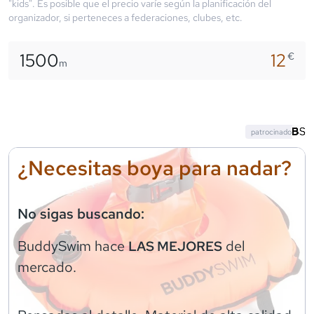
"kids". Es posible que el precio varíe según la planificación del
organizador, si perteneces a federaciones, clubes, etc.
1500
12
€
m
patrocinado
¿Necesitas boya para nadar?
No sigas buscando:
BuddySwim
hace
del
LAS MEJORES
mercado.