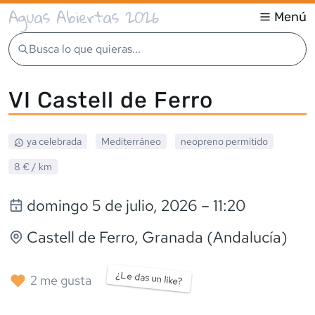
Aguas Abiertas 2026
Menú
Busca lo que quieras...
VI Castell de Ferro
ya celebrada
Mediterráneo
neopreno
permitido
8 €
/ km
domingo 5 de julio, 2026
– 11:20
Castell de Ferro
, Granada (Andalucía)
¿Le das un like?
2
me gusta