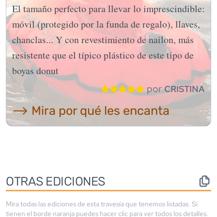
El tamaño perfecto para llevar lo imprescindible:
móvil (protegido por la funda de regalo), llaves,
chanclas... Y con revestimiento de nailon, más
resistente que el típico plástico de este tipo de
boyas donut
por
CRISTINA
⟶ Mira por qué les encanta
OTRAS EDICIONES
Mira todas las ediciones de esta travesía que tenemos listadas. Si
tienen el borde
naranja
puedes hacer clic para ver todos los detalles.