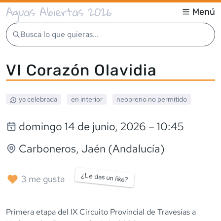
Aguas Abiertas 2026
Menú
Busca lo que quieras...
VI Corazón Olavidia
ya celebrada
en interior
neopreno
no permitido
domingo 14 de junio, 2026
– 10:45
Carboneros
, Jaén (Andalucía)
¿Le das un like?
3
me gusta
Primera etapa del IX Circuito Provincial de Travesías a