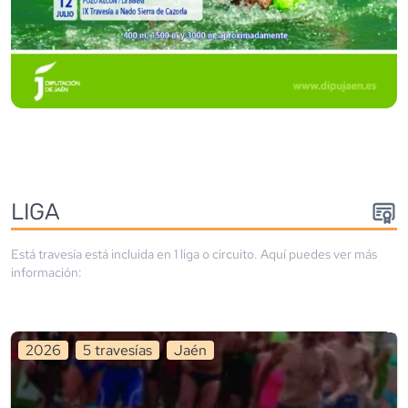
LIGA
Está travesía está incluida en
1
liga
o circuito
. Aquí puedes ver más
información:
2026
5
travesía
s
Jaén