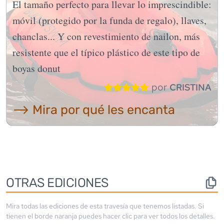
El tamaño perfecto para llevar lo imprescindible:
móvil (protegido por la funda de regalo), llaves,
chanclas... Y con revestimiento de nailon, más
resistente que el típico plástico de este tipo de
boyas donut
por
CRISTINA
⟶ Mira por qué les encanta
OTRAS EDICIONES
Mira todas las ediciones de esta travesía que tenemos listadas. Si
tienen el borde
naranja
puedes hacer clic para ver todos los detalles.