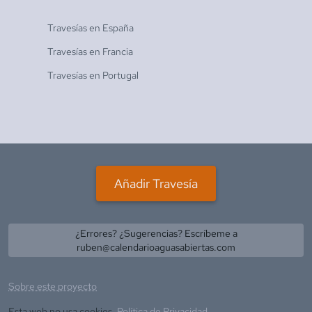
Travesías en
España
Travesías en
Francia
Travesías en
Portugal
Añadir Travesía
¿Errores? ¿Sugerencias? Escríbeme a
ruben@calendarioaguasabiertas.com
Sobre este proyecto
Esta web no usa cookies.
Política de Privacidad