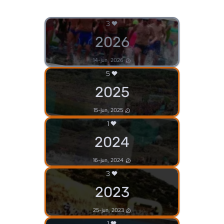
3
2026
14-jun, 2026
5
2025
15-jun, 2025
1
2024
16-jun, 2024
3
2023
25-jun, 2023
1