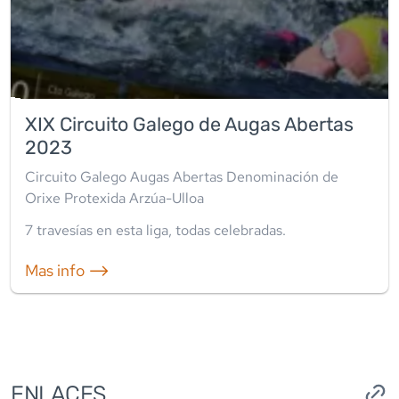
XIX Circuito Galego de Augas Abertas
2023
Circuito Galego Augas Abertas Denominación de
Orixe Protexida Arzúa-Ulloa
7
travesía
s
en esta liga
,
todas celebradas
.
Mas info ⟶
ENLACES