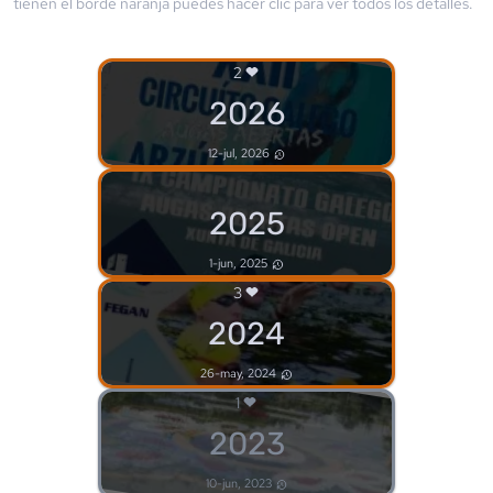
tienen el borde
naranja
puedes hacer clic para ver todos los detalles.
2
2026
12-jul, 2026
2025
1-jun, 2025
3
2024
26-may, 2024
1
2023
10-jun, 2023