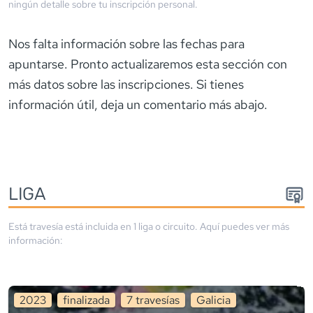
ningún detalle sobre tu inscripción personal.
Nos falta información sobre las fechas para
apuntarse. Pronto actualizaremos esta sección con
más datos sobre las inscripciones. Si tienes
información útil, deja un comentario más abajo.
LIGA
Está travesía está incluida en
1
liga
o circuito
. Aquí puedes ver más
información:
2023
finalizada
7
travesía
s
Galicia