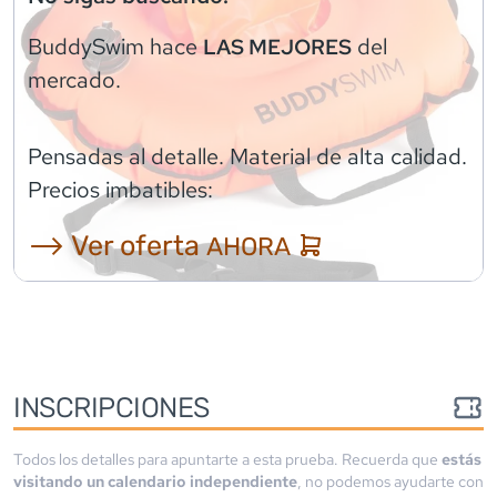
BuddySwim
hace
del
LAS MEJORES
mercado.
Pensadas al detalle. Material de alta calidad.
Precios imbatibles:
⟶ Ver oferta
AHORA
INSCRIPCIONES
Todos los detalles para apuntarte a esta prueba. Recuerda que
estás
visitando un calendario independiente
, no podemos ayudarte con