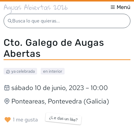
Aguas Abiertas 2026
Menú
Busca lo que quieras...
Cto. Galego de Augas
Abertas
ya celebrada
en interior
sábado 10 de junio, 2023
– 10:00
Ponteareas
, Pontevedra (Galicia)
¿Le das un like?
1
me gusta