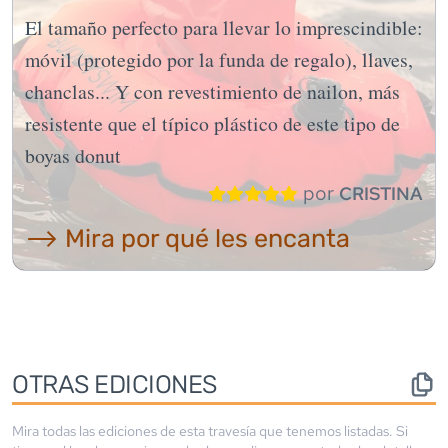
El tamaño perfecto para llevar lo imprescindible:
móvil (protegido por la funda de regalo), llaves,
chanclas... Y con revestimiento de nailon, más
resistente que el típico plástico de este tipo de
boyas donut
por
CRISTINA
⟶ Mira por qué les encanta
OTRAS EDICIONES
Mira todas las ediciones de esta travesía que tenemos listadas. Si