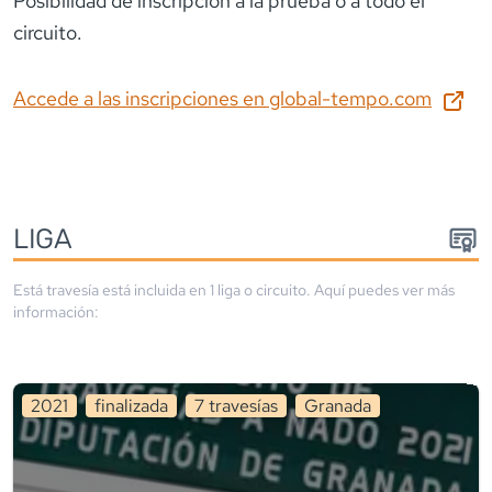
Posibilidad de inscripción a la prueba o a todo el
circuito.
Accede a las inscripciones en
global-tempo.com
LIGA
Está travesía está incluida en
1
liga
o circuito
. Aquí puedes ver más
información:
2021
finalizada
7
travesía
s
Granada