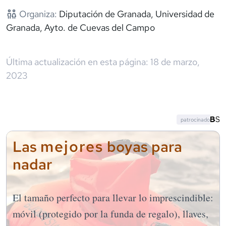
Organiza:
Diputación de Granada, Universidad de
Granada, Ayto. de Cuevas del Campo
Última actualización en esta página:
18 de marzo,
2023
patrocinado
mejores
Las
boyas para
nadar
El tamaño perfecto para llevar lo imprescindible:
móvil (protegido por la funda de regalo), llaves,