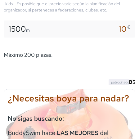
"kids". Es posible que el precio varíe según la planificación del
organizador, si perteneces a federaciones, clubes, etc.
1500
10
€
m
Máximo 200 plazas.
patrocinado
¿Necesitas boya para nadar?
No sigas buscando:
BuddySwim
hace
del
LAS MEJORES