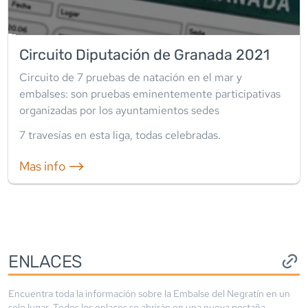
Circuito Diputación de Granada 2021
Circuito de 7 pruebas de natación en el mar y
embalses: son pruebas eminentemente participativas
organizadas por los ayuntamientos sedes
7
travesía
s
en esta liga
,
todas celebradas
.
Mas info ⟶
ENLACES
Encuentra toda la información sobre la
Embalse del Negratín
en un
solo lugar. Todos los enlaces se abrirán en una nueva pestaña.