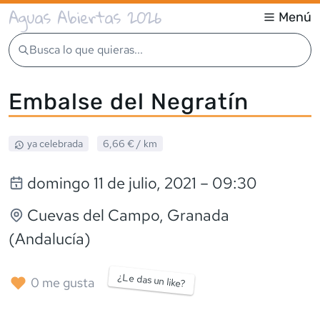
Aguas Abiertas 2026
Menú
Busca lo que quieras...
Embalse del Negratín
ya celebrada
6,66 €
/ km
domingo 11 de julio, 2021
– 09:30
Cuevas del Campo
, Granada
(Andalucía)
¿Le das un like?
0
me gusta