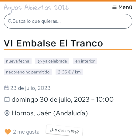
Aguas Abiertas 2026
Menú
Busca lo que quieras...
VI Embalse El Tranco
nueva fecha
ya celebrada
en interior
neopreno
no permitido
2,66 €
/ km
23 de julio, 2023
domingo 30 de julio, 2023
– 10:00
Hornos
, Jaén (Andalucía)
¿Le das un like?
2
me gusta