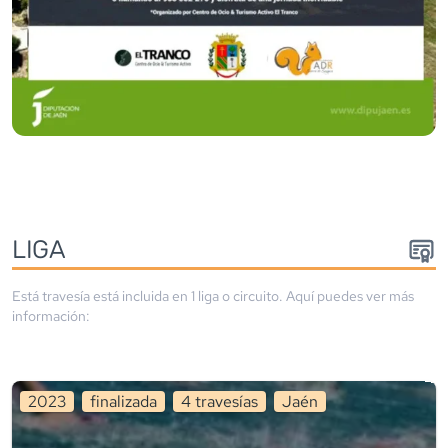
LIGA
Está travesía está incluida en
1
liga
o circuito
. Aquí puedes ver más
información:
2023
finalizada
4
travesía
s
Jaén