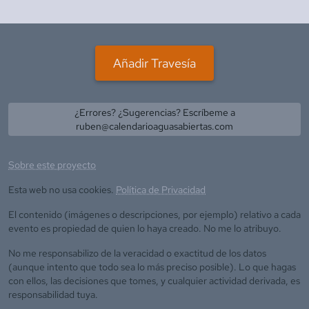
Añadir Travesía
¿Errores? ¿Sugerencias? Escríbeme a
ruben@calendarioaguasabiertas.com
Sobre este proyecto
Esta web no usa cookies.
Política de Privacidad
El contenido (imágenes o descripciones, por ejemplo) relativo a cada
evento es propiedad de quien lo haya creado. No me lo atribuyo.
No me responsabilizo de la veracidad o exactitud de los datos
(aunque intento que todo sea lo más preciso posible). Lo que hagas
con ellos, las decisiones que tomes, y cualquier actividad derivada, es
responsabilidad tuya.