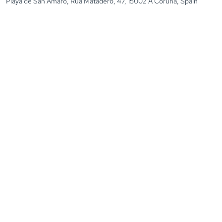
Playa de San Amaro, Rúa Matadero, 47, 15002 A Coruña, Spain