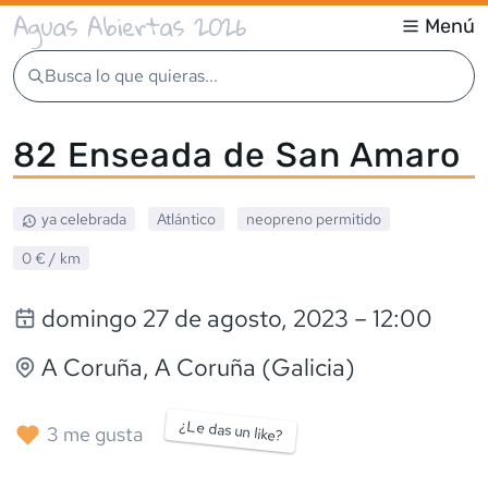
Aguas Abiertas 2026
Menú
Busca lo que quieras...
82 Enseada de San Amaro
ya celebrada
Atlántico
neopreno
permitido
0 €
/ km
domingo 27 de agosto, 2023
– 12:00
A Coruña
, A Coruña (Galicia)
¿Le das un like?
3
me gusta