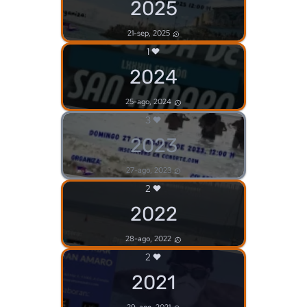
2025
21-sep, 2025
1
2024
25-ago, 2024
3
2023
27-ago, 2023
2
2022
28-ago, 2022
2
2021