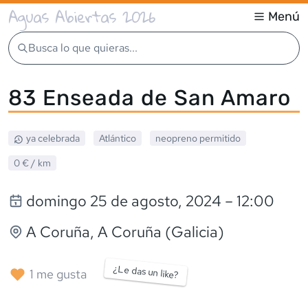
Aguas Abiertas 2026
Menú
Busca lo que quieras...
83 Enseada de San Amaro
ya celebrada
Atlántico
neopreno
permitido
0 €
/ km
domingo 25 de agosto, 2024
– 12:00
A Coruña
, A Coruña (Galicia)
¿Le das un like?
1
me gusta