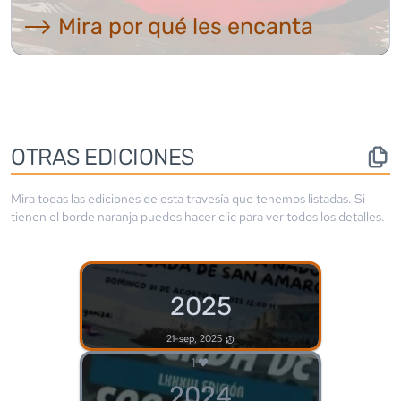
⟶ Mira por qué les encanta
OTRAS EDICIONES
Mira todas las ediciones de esta travesía que tenemos listadas. Si
tienen el borde
naranja
puedes hacer clic para ver todos los detalles.
2025
21-sep, 2025
1
2024