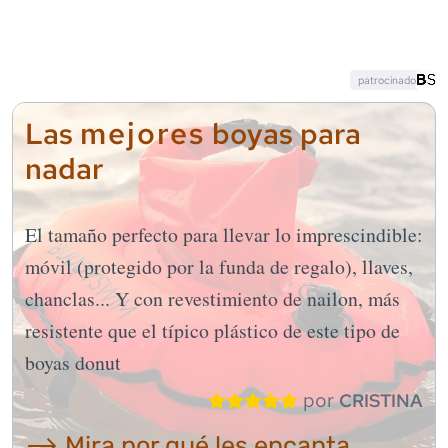
patrocinado
mejores
Las
boyas para
nadar
El tamaño perfecto para llevar lo imprescindible:
móvil (protegido por la funda de regalo), llaves,
chanclas... Y con revestimiento de nailon, más
resistente que el típico plástico de este tipo de
boyas donut
por
CRISTINA
⟶ Mira por qué les encanta