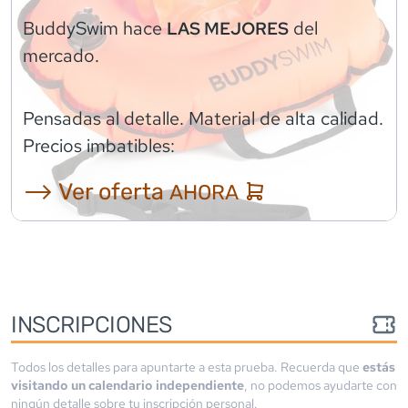
BuddySwim
hace
del
LAS MEJORES
mercado.
Pensadas al detalle. Material de alta calidad.
Precios imbatibles:
⟶ Ver oferta
AHORA
INSCRIPCIONES
Todos los detalles para apuntarte a esta prueba. Recuerda que
estás
visitando un calendario independiente
, no podemos ayudarte con
ningún detalle sobre tu inscripción personal.