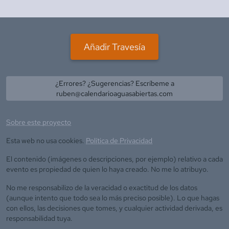
Añadir Travesía
¿Errores? ¿Sugerencias? Escríbeme a
ruben@calendarioaguasabiertas.com
Sobre este proyecto
Esta web no usa cookies.
Política de Privacidad
El contenido (imágenes o descripciones, por ejemplo) relativo a cada
evento es propiedad de quien lo haya creado. No me lo atribuyo.
No me responsabilizo de la veracidad o exactitud de los datos
(aunque intento que todo sea lo más preciso posible). Lo que hagas
con ellos, las decisiones que tomes, y cualquier actividad derivada, es
responsabilidad tuya.