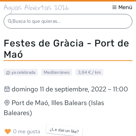
Aguas Abiertas 2026
Menú
Busca lo que quieras...
Festes de Gràcia - Port de
Maó
ya celebrada
Mediterráneo
3,84 €
/ km
domingo 11 de septiembre, 2022
– 11:00
Port de Maó
, Illes Balears (Islas
Baleares)
¿Le das un like?
0
me gusta