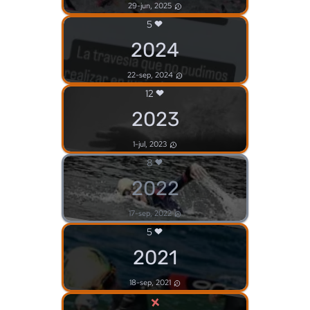
29-jun, 2025
5
2024
22-sep, 2024
12
2023
1-jul, 2023
8
2022
17-sep, 2022
5
2021
18-sep, 2021
×