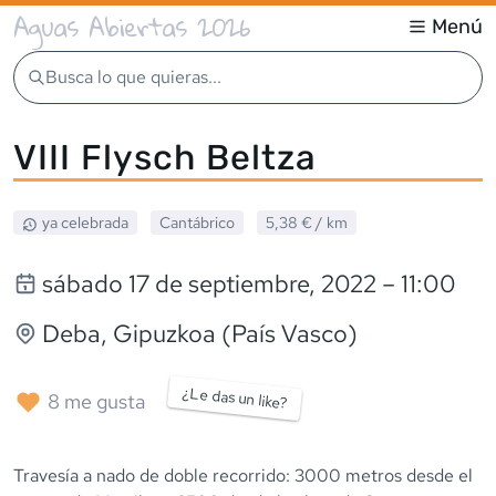
Aguas Abiertas 2026
Menú
Busca lo que quieras...
VIII Flysch Beltza
ya celebrada
Cantábrico
5,38 €
/ km
sábado 17 de septiembre, 2022
– 11:00
Deba
, Gipuzkoa (País Vasco)
¿Le das un like?
8
me gusta
Travesía a nado de doble recorrido: 3000 metros desde el