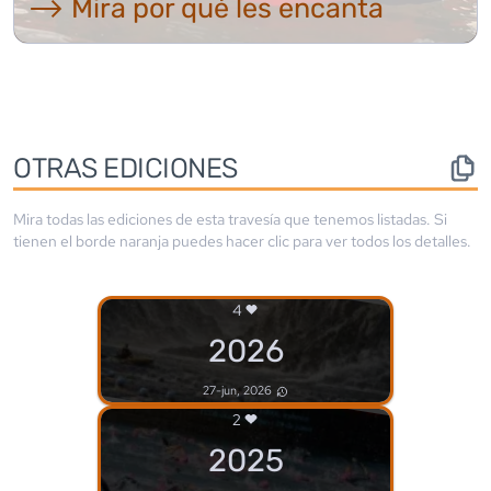
⟶ Mira por qué les encanta
OTRAS EDICIONES
Mira todas las ediciones de esta travesía que tenemos listadas. Si
tienen el borde
naranja
puedes hacer clic para ver todos los detalles.
4
2026
27-jun, 2026
2
2025