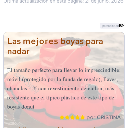
Última actualización en esta página:
21 de junio, 2026
patrocinado
mejores
Las
boyas para
nadar
El tamaño perfecto para llevar lo imprescindible:
móvil (protegido por la funda de regalo), llaves,
chanclas... Y con revestimiento de nailon, más
resistente que el típico plástico de este tipo de
boyas donut
por
CRISTINA