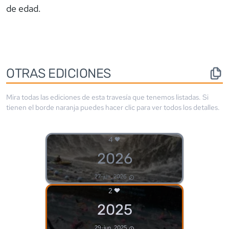
de edad.
OTRAS EDICIONES
Mira todas las ediciones de esta travesía que tenemos listadas. Si
tienen el borde
naranja
puedes hacer clic para ver todos los detalles.
4
2026
27-jun, 2026
2
2025
29-jun, 2025