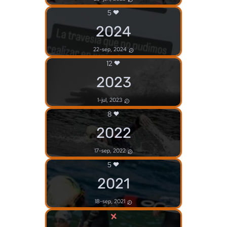
5
2024
22-sep, 2024
12
2023
1-jul, 2023
8
2022
17-sep, 2022
5
2021
18-sep, 2021
×