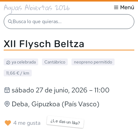
Aguas Abiertas 2026
Menú
Busca lo que quieras...
XII Flysch Beltza
ya celebrada
Cantábrico
neopreno
permitido
11,66 €
/ km
sábado 27 de junio, 2026
– 11:00
Deba
, Gipuzkoa (País Vasco)
¿Le das un like?
4
me gusta