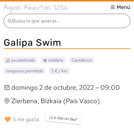
Aguas Abiertas 2026
Menú
Busca lo que quieras...
Galipa Swim
ya celebrada
solidaria
Cantábrico
neopreno
permitido
5 €
/ km
domingo 2 de octubre, 2022
– 09:00
Zierbena
, Bizkaia (País Vasco)
¿Le das un like?
5
me gusta