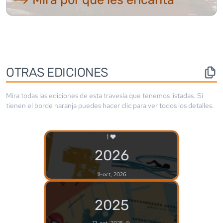
OTRAS EDICIONES
Mira todas las ediciones de esta travesía que tenemos listadas. Si
tienen el borde
naranja
puedes hacer clic para ver todos los detalles.
1
2026
11-oct, 2026
2025
12-oct, 2025