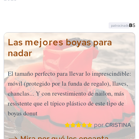
patrocinado
mejores
Las
boyas para
nadar
El tamaño perfecto para llevar lo imprescindible:
móvil (protegido por la funda de regalo), llaves,
chanclas... Y con revestimiento de nailon, más
resistente que el típico plástico de este tipo de
boyas donut
por
CRISTINA
⟶ Mira por qué les encanta