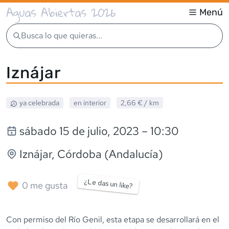
Aguas Abiertas 2026
Menú
Busca lo que quieras...
Iznájar
ya celebrada
en interior
2,66 €
/ km
sábado 15 de julio, 2023
– 10:30
Iznájar
, Córdoba (Andalucía)
¿Le das un like?
0
me gusta
Con permiso del Río Genil, esta etapa se desarrollará en el