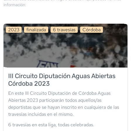
información:
2023
finalizada
6
travesía
s
Córdoba
III Circuito Diputación Aguas Abiertas
Córdoba 2023
En este III Circuito Diputación de Córdoba Aguas
Abiertas 2023 participarán todos aquellos/as
deportistas que se hayan inscrito en cualquiera de las
travesías incluidas en el mismo.
6
travesía
s
en esta liga
,
todas celebradas
.