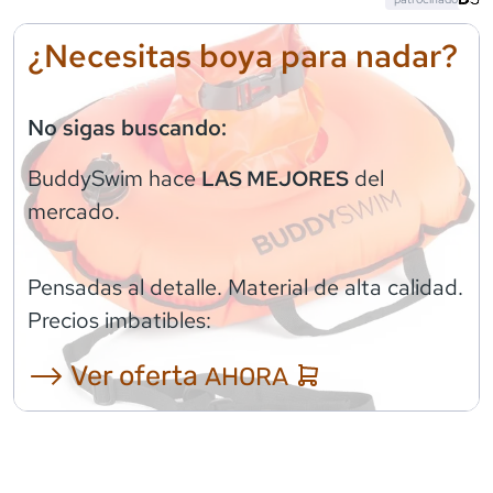
¿Necesitas boya para nadar?
No sigas buscando:
BuddySwim
hace
del
LAS MEJORES
mercado.
Pensadas al detalle. Material de alta calidad.
Precios imbatibles:
⟶ Ver oferta
AHORA