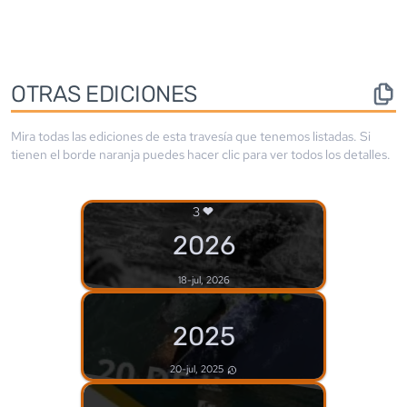
OTRAS EDICIONES
Mira todas las ediciones de esta travesía que tenemos listadas. Si
tienen el borde
naranja
puedes hacer clic para ver todos los detalles.
3
2026
18-jul, 2026
2025
20-jul, 2025