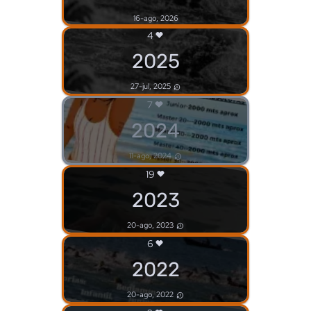
16-ago, 2026
4
2025
27-jul, 2025
7
2024
11-ago, 2024
19
2023
20-ago, 2023
6
2022
20-ago, 2022