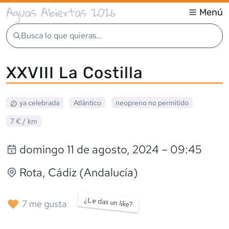
Aguas Abiertas 2026
Menú
Busca lo que quieras...
XXVIII La Costilla
ya celebrada
Atlántico
neopreno
no permitido
7 €
/ km
domingo 11 de agosto, 2024
– 09:45
Rota
, Cádiz (Andalucía)
¿Le das un like?
7
me gusta