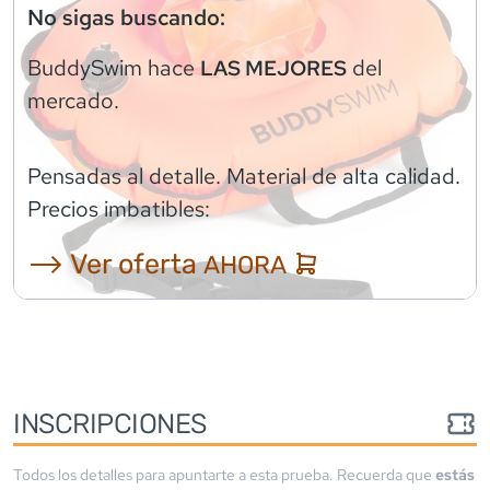
No sigas buscando:
BuddySwim
hace
del
LAS MEJORES
mercado.
Pensadas al detalle. Material de alta calidad.
Precios imbatibles:
⟶ Ver oferta
AHORA
INSCRIPCIONES
Todos los detalles para apuntarte a esta prueba. Recuerda que
estás