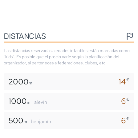
DISTANCIAS
Las distancias reservadas a edades infantiles están marcadas como
"kids". Es posible que el precio varíe según la planificación del
organizador, si perteneces a federaciones, clubes, etc.
2000
14
€
m
1000
6
€
alevín
m
500
6
€
benjamín
m